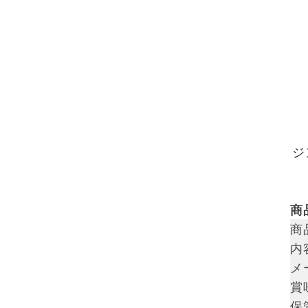
ジ
商
商
内
メ
賞
保