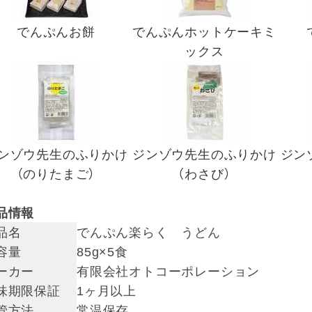
でんぷんお餅
でんぷんホットケーキミ
ックス
ンゾウ先生のふりかけ
ジンゾウ先生のふりかけ
ジン
（のりたまご）
（わさび）
品情報
品名
でんぷん楽らく うどん
容量
85g×5食
ーカー
有限会社オトコーポレーション
味期限保証
1ヶ月以上
管方法
常温保存