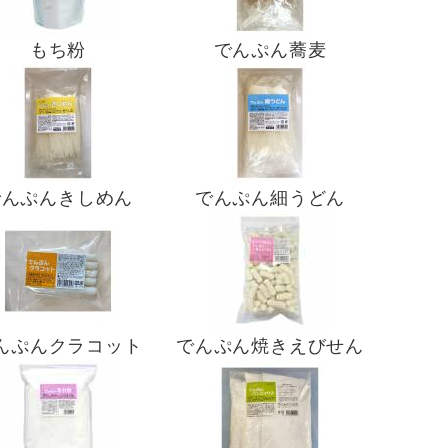
もち粉
でんぷん蕎麦
でんぷんきしめん
でんぷん細うどん
んぷんクラコット
でんぷん焼きえびせん