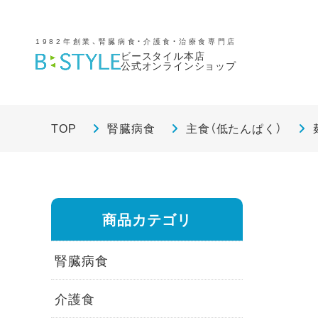
1982年創業、腎臓病食・介護食・治療食専門店
ビースタイル本店
公式オンラインショップ
TOP
腎臓病食
主食（低たんぱく）
商品カテゴリ
腎臓病食
介護食