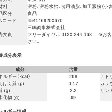
材料
澱粉、澱粉水飴、食用油脂、加工澱粉（小
品区分
食品
ANコード
4541469200670
三嶋商事株式会社
告文責
フリーダイヤル 0120-244-168
さい。
養成分表示
成分
含量
ネルギー（kcal）
298
ナトリ
んぱく質 (g)
0.17
カリウ
 (g)
2.2
リン 
水化物 (g)
69
レルギー情報