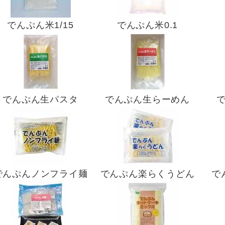
でんぷん米1/15
でんぷん米0.1
でんぷん生パスタ
でんぷん生らーめん
でんぷんノンフライ麺
でんぷん楽らくうどん
で