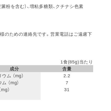
麦澱粉を含む）、増粘多糖類、クチナシ色素
 ※お客様のための連絡先です。営業電話はご遠慮下
1食(85g)当たり
成分
含量
ウム （mg）
2.2
ム （mg）
7
（mg）
31