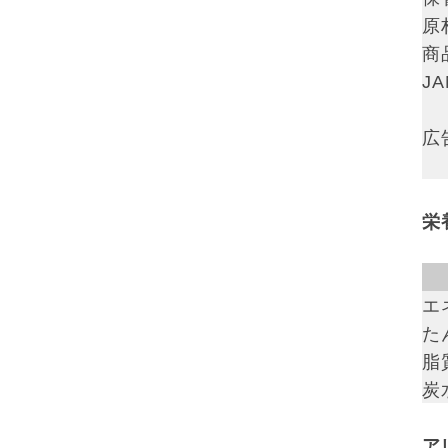
原
商
J
広
栄
エ
た
脂質
炭
ア