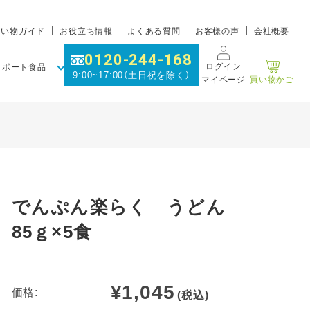
買い物ガイド
お役立ち情報
よくある質問
お客様の声
会社概要
0120-244-168
ログイン
サポート食品
9:00~17:00（土日祝を除く）
マイページ
買い物かご
でんぷん楽らく うどん
85ｇ×5食
¥1,045
価格:
(税込)