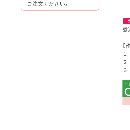
ご注文ください。
煮
【
１
２
３