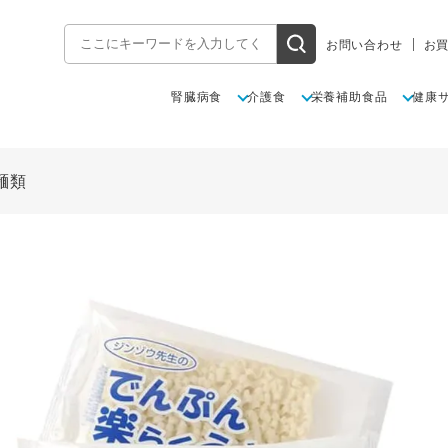
お問い合わせ
お
腎臓病食
介護食
栄養補助食品
健康
麺類