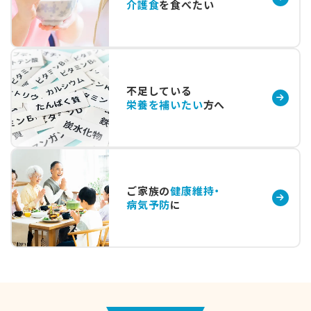
介護食
を食べたい
不足している
栄養を補いたい
方へ
ご家族の
健康維持・
病気予防
に