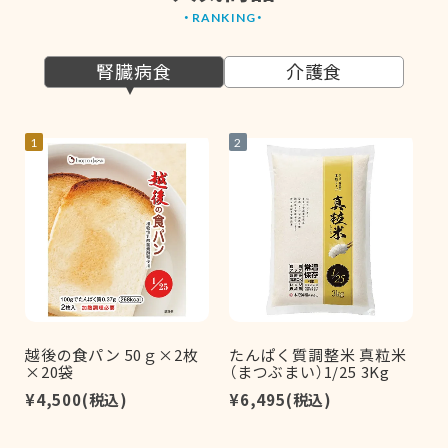
腎臓病食
介護食
1
2
3
越後の食パン 50ｇ×2枚
たんぱく質調整米 真粒米
×20袋
（まつぶまい）1/25 3Kg
4
¥4,500
(税込)
¥6,495
(税込)
¥