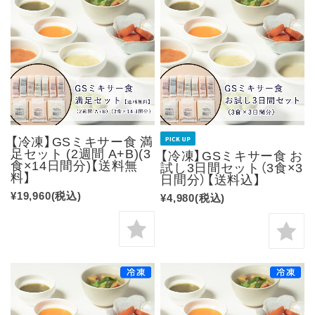
【冷凍】GSミキサー食 満
足セット (2週間 A+B)(3
【冷凍】GSミキサー食 お
食×14日間分)【送料無
試し3日間セット（3食×3
料】
日間分）【送料込】
¥19,960
(税込)
¥4,980
(税込)