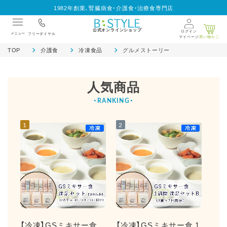
1982年創業、腎臓病食・介護食・治療食専門店
公式オンラインショップ
ログイン
メニュー
フリーダイヤル
マイページ
買い物かご
TOP
介護食
冷凍食品
グルメストーリー
人気商品
1
2
3
【冷凍】GSミキサー食
【冷凍】GSミキサー食 1
【冷