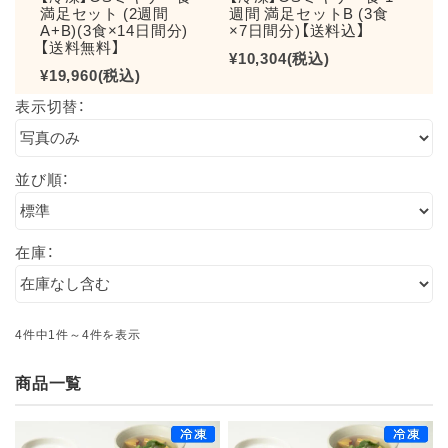
満足セット (2週間
週間 満足セットB (3食
週間
A+B)(3食×14日間分)
×7日間分)【送料込】
×7
【送料無料】
¥10,304
(税込)
¥10
¥19,960
(税込)
表示切替：
並び順：
在庫：
4件中1件～4件を表示
商品一覧