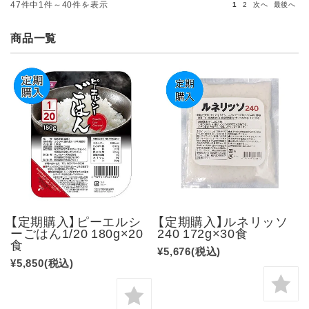
47件中1件～40件を表示
1
2
次へ
最後へ
商品一覧
【定期購入】ピーエルシ
【定期購入】ルネリッソ
ーごはん1/20 180g×20
240 172g×30食
食
¥5,676
(税込)
¥5,850
(税込)