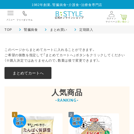
1982年創業、腎臓病食・介護食・治療食専門店
公式オンラインショップ
ログイン
メニュー
フリーダイヤル
マイページ
買い物かご
TOP
腎臓病食
まとめ買い
定期購入
このページからまとめてカートに入れることができます。
ご希望の個数を指定して「まとめてカートへ」ボタンをクリックしてください
（※購入決定ではありませんので、数量は後で変更できます）。
人気商品
1
2
3