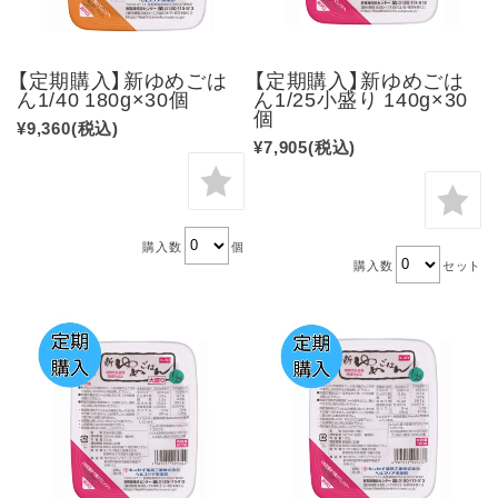
【定期購入】新ゆめごは
【定期購入】新ゆめごは
ん1/40 180g×30個
ん1/25小盛り 140g×30
個
¥9,360
(税込)
¥7,905
(税込)
購入数
個
購入数
セット