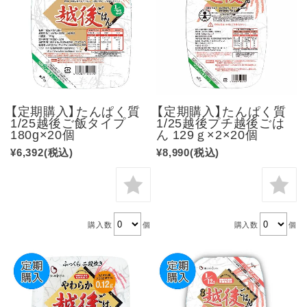
【定期購入】たんぱく質
【定期購入】たんぱく質
1/25越後ご飯タイプ
1/25越後プチ越後ごは
180g×20個
ん 129ｇ×2×20個
¥6,392
(税込)
¥8,990
(税込)
購入数
個
購入数
個