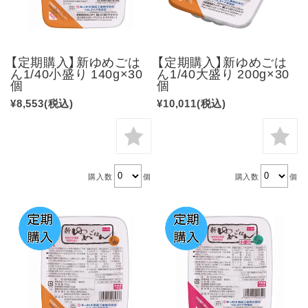
【定期購入】新ゆめごは
【定期購入】新ゆめごは
ん1/40小盛り 140g×30
ん1/40大盛り 200g×30
個
個
¥8,553
(税込)
¥10,011
(税込)
購入数
個
購入数
個