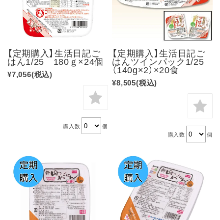
【定期購入】生活日記ご
【定期購入】生活日記ご
はん1/25 180ｇ×24個
はんツインパック1/25
（140g×2）×20食
¥7,056
(税込)
¥8,505
(税込)
購入数
個
購入数
個