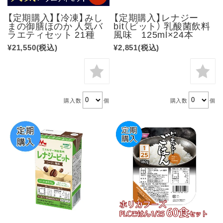
【定期購入】【冷凍】みし
【定期購入】レナジー
まの御膳ほのか 人気バ
bit（ビット） 乳酸菌飲料
ラエティセット 21種
風味 125ml×24本
¥21,550
(税込)
¥2,851
(税込)
購入数
個
購入数
個