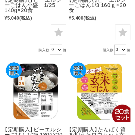
ーごはん小盛 1/25
ーごはん1/3 160ｇ×20
140g×20食
食
¥5,040
(税込)
¥5,400
(税込)
購入数
個
購入数
個
【定期購入】ピーエルシ
【定期購入】たんぱく質
ーごはん1/25 180g×20
を抑えたロウカット玄