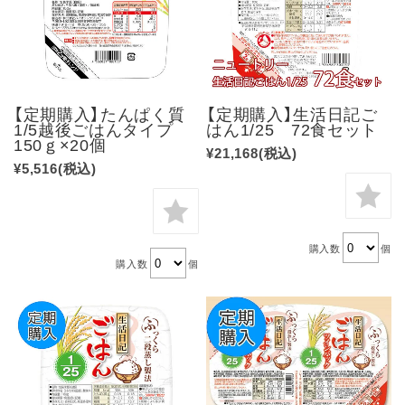
【定期購入】たんぱく質
【定期購入】生活日記ご
1/5越後ごはんタイプ
はん1/25 72食セット
150ｇ×20個
¥21,168
(税込)
¥5,516
(税込)
購入数
個
購入数
個