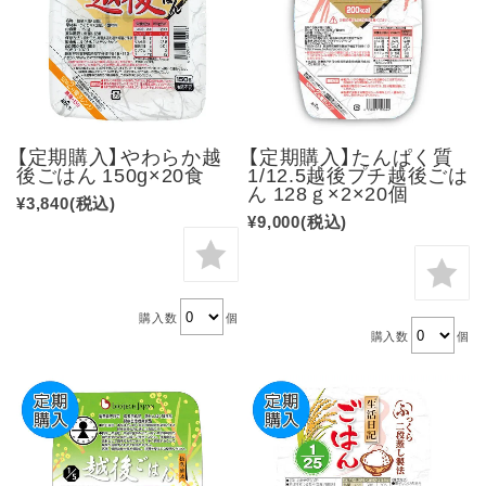
【定期購入】やわらか越
【定期購入】たんぱく質
後ごはん 150g×20食
1/12.5越後プチ越後ごは
ん 128ｇ×2×20個
¥3,840
(税込)
¥9,000
(税込)
購入数
個
購入数
個