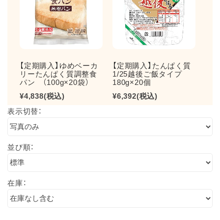
【定期購入】ゆめベーカ
【定期購入】たんぱく質
【定
リーたんぱく質調整食
1/25越後ご飯タイプ
んぱ
パン （100g×20袋）
180g×20個
3kg
¥4,838
(税込)
¥6,392
(税込)
¥5,
表示切替：
並び順：
在庫：