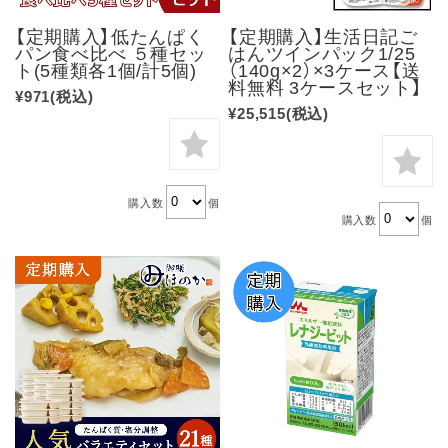
【定期購入】低たんぱく
【定期購入】生活日記ご
パン食べ比べ ５種セッ
はんツインパック1/25
ト(5種類各1個/計5個)
（140g×2）×3ケース【送
料無料 3ケースセット】
¥971
(税込)
¥25,515
(税込)
購入数
個
購入数
個