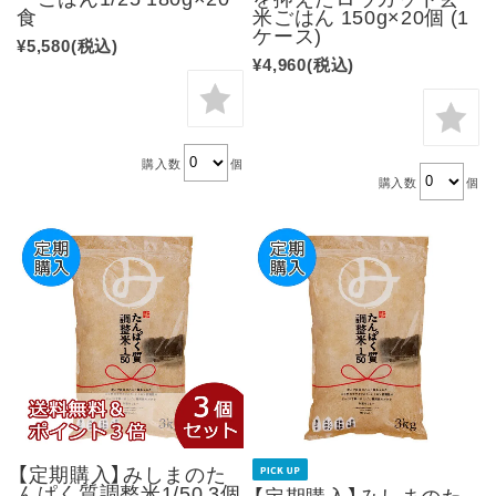
食
米ごはん 150g×20個 (1
ケース)
¥5,580
(税込)
¥4,960
(税込)
購入数
個
購入数
個
【定期購入】みしまのた
んぱく質調整米1/50 3個
【定期購入】みしまのた