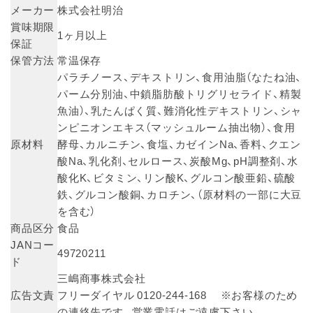
メーカー
株式会社明治
賞味期限
1ヶ月以上
保証
保管方法
常温保存
パラチノース、デキストリン、食用油脂（なたね油、
パーム分別油、中鎖脂肪酸トリグリセライド、精製
魚油）、乳たんぱく質、難消化性デキストリン、シャ
ンピニオンエキス（マッシュルーム抽出物）、食用
原材料
酵母、カルニチン、食塩、カゼインNa、香料、クエン
酸Na、乳化剤、セルロース、炭酸Mg、pH調整剤、水
酸化K、ビタミン、リン酸K、グルコン酸亜鉛、硫酸
鉄、グルコン酸銅、カロチン、（原材料の一部に大豆
を含む）
商品区分
食品
JANコー
49720211
ド
三嶋商事株式会社
広告文責
フリーダイヤル 0120-244-168 ※お客様のため
の連絡先です。営業電話はご遠慮下さい。