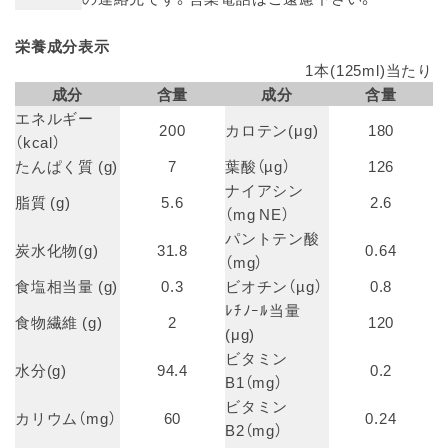
栄養成分表示
1本(125ml)当たり
成分
含量
成分
含量
エネルギー
200
カロテン(μg)
180
（kcal）
たんぱく質 (g)
7
葉酸（µg）
126
ナイアシン
脂質 (g)
5.6
2.6
（mg NE）
パントテン酸
炭水化物(g)
31.8
0.64
（mg）
食塩相当量 (g)
0.3
ビオチン（µg）
0.8
ﾚﾁﾉｰﾙ当量
食物繊維 (g)
2
120
(μg)
ビタミン
水分(g)
94.4
0.2
B1（mg）
ビタミン
カリウム（mg）
60
0.24
B2（mg）