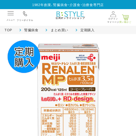
1982年創業、腎臓病食・介護食・治療食専門店
公式オンラインショップ
ログイン
メニュー
フリーダイヤル
マイページ
買い物かご
TOP
腎臓病食
まとめ買い
定期購入