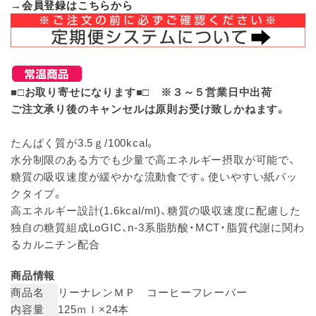
→会員登録はこちらから
■□お取り寄せになります■□ ※３～５営業日中出荷
ご注文承り後のキャンセルは原則お受け致しかねます。
たんぱく質が3.5ｇ/100kcal。
水分制限のある方でも少量で高エネルギー摂取が可能で、
糖質の吸収速度が緩やかな流動食です。使いやすい紙パッ
クタイプ。
高エネルギー設計(1.6kcal/ml)、糖質の吸収速度に配慮した
独自の糖質組成LoGIC、n-3系脂肪酸・MCT・脂質代謝に関わ
るカルニチン配合
商品情報
商品名
リーナレンＭＰ コーヒーフレーバー
内容量
125ｍｌ×24本