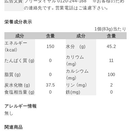
広告文責
フリーダイヤル 0120-244-168 ※お客様のため
の連絡先です。営業電話はご遠慮下さい。
栄養成分表示
1個(83g)当たり
成分
含量
成分
含量
エネルギー
150
水分 (g)
45.2
（kcal）
カリウム
たんぱく質 (g)
0
11
（mg）
カルシウム
脂質 (g)
0
100
（mg）
炭水化物 (g)
37.5
リン （mg）
2
食塩相当量 (g)
0
鉄(mg)
0
アレルギー情報
無し
関連商品