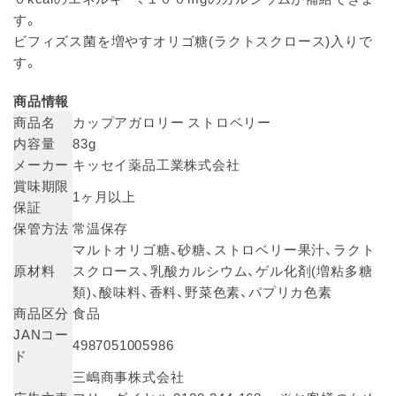
す。
ビフィズス菌を増やすオリゴ糖(ラクトスクロース)入りで
す。
商品情報
商品名
カップアガロリー ストロベリー
内容量
83g
メーカー
キッセイ薬品工業株式会社
賞味期限
1ヶ月以上
保証
保管方法
常温保存
マルトオリゴ糖、砂糖、ストロベリー果汁、ラクト
原材料
スクロース、乳酸カルシウム、ゲル化剤(増粘多糖
類)、酸味料、香料、野菜色素、パプリカ色素
商品区分
食品
JANコー
4987051005986
ド
三嶋商事株式会社