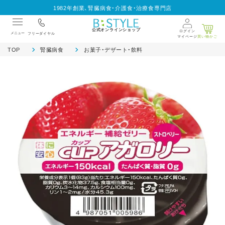
1982年創業、腎臓病食・介護食・治療食専門店
公式オンラインショップ
ログイン
メニュー
フリーダイヤル
マイページ
買い物かご
TOP
腎臓病食
お菓子・デザート・飲料