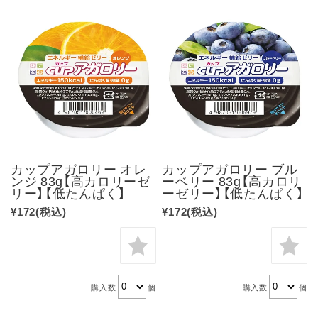
カップアガロリー オレ
カップアガロリー ブル
ンジ 83g【高カロリーゼ
ーベリー 83g【高カロリ
リー】【低たんぱく】
ーゼリー】【低たんぱく】
¥172
(税込)
¥172
(税込)
購入数
個
購入数
個