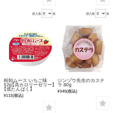
購入数
個
購入数
個
粉飴ムース いちご味
ジンゾウ先生のカステ
52g【高カロリーゼリー】
ラ 80g
【低たんぱく】
¥345
(税込)
¥113
(税込)