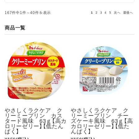
167件中1件～40件を表示
1
2
3
4
5
次へ
最後へ
商品一覧
やさしくラクケア ク
やさしくラクケア ク
リーミープリン カス
リーミープリン チー
タード風味 63ｇ【高カ
ズケーキ風味 63ｇ【高
ロリーゼリー】【低たん
カロリーゼリー】【低た
ぱく】
んぱく】