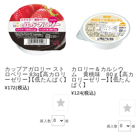
カップアガロリー スト
カロリー＆カルシウ
ロベリー 83g【高カロリ
ム 黄桃味 80ｇ【高カ
ーゼリー】【低たんぱく】
ロリーゼリー】【低たん
ぱく】
¥172
(税込)
¥124
(税込)
購入数
個
購入数
個