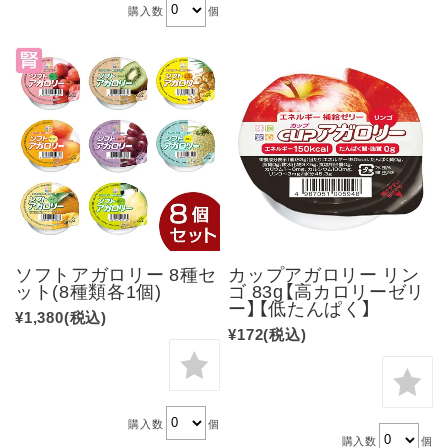
購入数
個
ソフトアガロリー 8種セ
カップアガロリー リン
ット(8種類各1個)
ゴ 83g【高カロリーゼリ
ー】【低たんぱく】
¥1,380
(税込)
¥172
(税込)
購入数
個
購入数
個