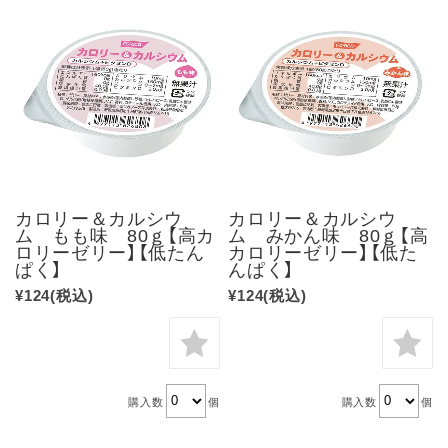
カロリー＆カルシウ
カロリー＆カルシウ
ム もも味 80ｇ【高カ
ム みかん味 80ｇ【高
ロリーゼリー】【低たん
カロリーゼリー】【低た
ぱく】
んぱく】
¥124
(税込)
¥124
(税込)
購入数
個
購入数
個