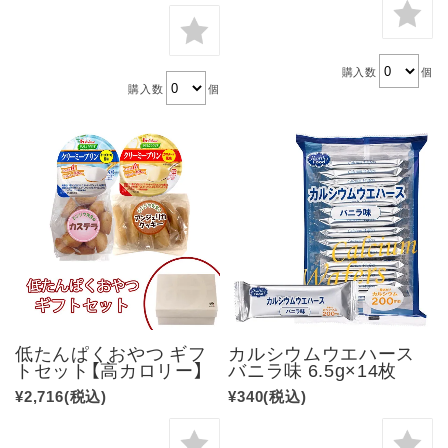
購入数
個
購入数
個
低たんぱくおやつ ギフ
カルシウムウエハース
トセット【高カロリー】
バニラ味 6.5g×14枚
¥2,716
(税込)
¥340
(税込)