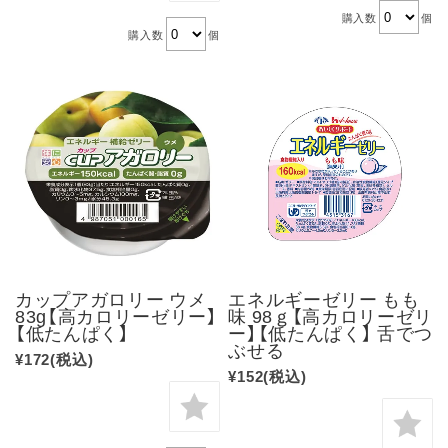
購入数
個
購入数
個
カップアガロリー ウメ
エネルギーゼリー もも
83g【高カロリーゼリー】
味 98ｇ【高カロリーゼリ
【低たんぱく】
ー】【低たんぱく】 舌でつ
ぶせる
¥172
(税込)
¥152
(税込)