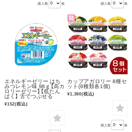
購入数
個
購入数
個
エネルギーゼリー はち
カップアガロリー 8種セ
みつレモン味 98ｇ【高カ
ット(8種類各1個)
ロリーゼリー】【低たん
¥1,380
(税込)
ぱく】 舌でつぶせる
¥152
(税込)
購入数
個