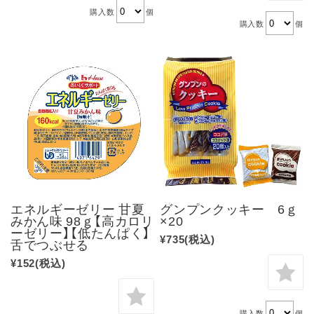
購入数
個
購入数
個
エネルギーゼリー 甘夏
グンプンクッキー 6ｇ
みかん味 98ｇ【高カロリ
×20
ーゼリー】【低たんぱく】
¥735
(税込)
舌でつぶせる
¥152
(税込)
購入数
個