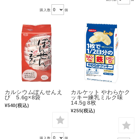
購入数
個
カルシウムぽんせんえ
カルケット やわらかク
び 5.6g×8袋
ッキー練乳ミルク味
14.5g 8枚
¥540
(税込)
¥255
(税込)
購入数
個