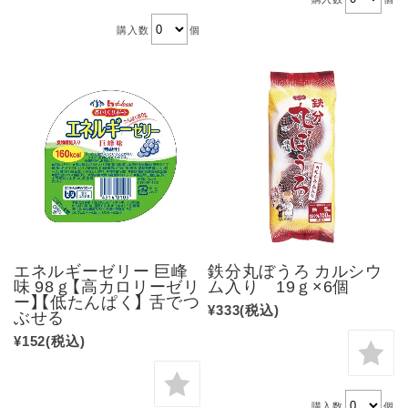
購入数
個
エネルギーゼリー 巨峰
鉄分丸ぼうろ カルシウ
味 98ｇ【高カロリーゼリ
ム入り 19ｇ×6個
ー】【低たんぱく】 舌でつ
¥333
(税込)
ぶせる
¥152
(税込)
購入数
個