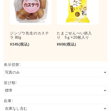
ジンゾウ先生のカステ
たまごせんべい鉄入
ジ
ラ 80g
り 5ｇ×20枚入り
ェリ
枚
¥345
(税込)
¥608
(税込)
¥34
表示切替：
並び順：
在庫：