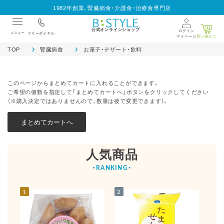
1982年創業、腎臓病食・介護食・治療食専門店
公式オンラインショップ
ログイン
メニュー
フリーダイヤル
マイページ
買い物かご
TOP
腎臓病食
お菓子・デザート・飲料
このページからまとめてカートに入れることができます。
ご希望の個数を指定して「まとめてカートへ」ボタンをクリックしてください
（※購入決定ではありませんので、数量は後で変更できます）。
人気商品
1
2
3