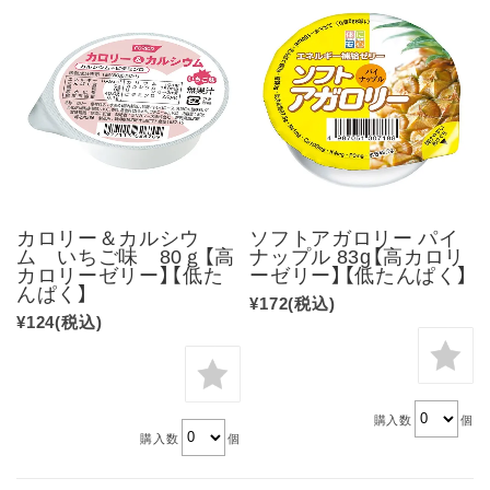
カロリー＆カルシウ
ソフトアガロリー パイ
ム いちご味 80ｇ【高
ナップル 83g【高カロリ
カロリーゼリー】【低た
ーゼリー】【低たんぱく】
んぱく】
¥172
(税込)
¥124
(税込)
購入数
個
購入数
個