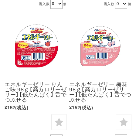
購入数
個
購入数
個
エネルギーゼリー りん
エネルギーゼリー 梅味
ご味 98ｇ【高カロリーゼ
98ｇ【高カロリーゼリ
リー】【低たんぱく】 舌で
ー】【低たんぱく】 舌でつ
つぶせる
ぶせる
¥152
(税込)
¥152
(税込)