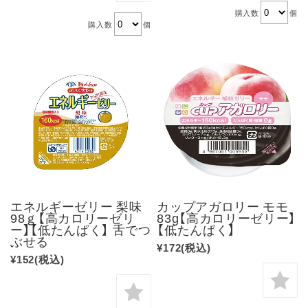
購入数
個
購入数
個
エネルギーゼリー 梨味
カップアガロリー モモ
98ｇ【高カロリーゼリ
83g【高カロリーゼリー】
ー】【低たんぱく】 舌でつ
【低たんぱく】
ぶせる
¥172
(税込)
¥152
(税込)