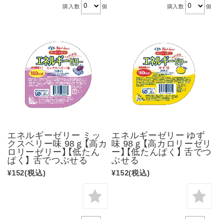
購入数
個
購入数
個
エネルギーゼリー ミッ
エネルギーゼリー ゆず
クスベリー味 98ｇ【高カ
味 98ｇ【高カロリーゼリ
ロリーゼリー】【低たん
ー】【低たんぱく】 舌でつ
ぱく】 舌でつぶせる
ぶせる
¥152
(税込)
¥152
(税込)