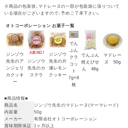
※商品の包装状、マドレーヌの一部が包装袋に張りついて
いる場合がございますので、予めご了承下さい。
オトコーポレーション お菓子一覧
でん
ぷん
ジンゾウ
ジンゾウ
でんぷん
マドレー
クラ
先生のア
ジンゾウ
先生の片
焼えびせ
ヌ 50g
コッ
ンジェリ
先生のカ
浦レモン
ん 48g
ト
カクッキ
ステラ
クッキー
7g×8
ー
枚
■商品情報■
商品名
ジンゾウ先生のマドレーヌ(マーマレード)
内容量
50g
メーカー
有限会社オトコーポレーション
賞味期限保証
1ヶ月以上