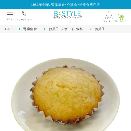
1982年創業、腎臓病食・介護食・治療食専門店
公式オンラインショップ
ログイン
メニュー
フリーダイヤル
マイページ
買い物かご
TOP
腎臓病食
お菓子・デザート・飲料
お菓子