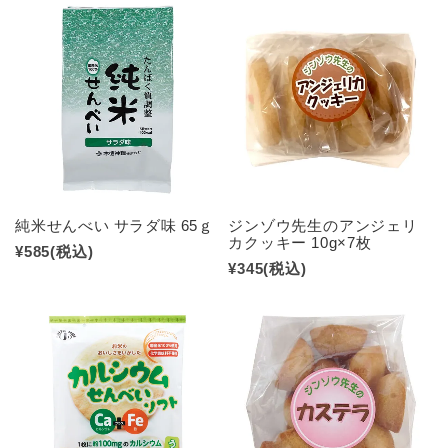
純米せんべい サラダ味 65ｇ
ジンゾウ先生のアンジェリ
カクッキー 10g×7枚
¥585
(税込)
¥345
(税込)