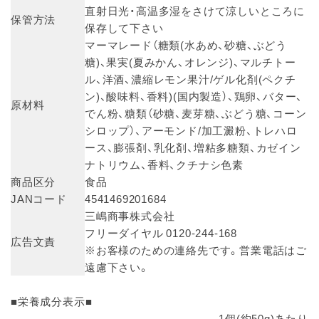
直射日光・高温多湿をさけて涼しいところに
保管方法
保存して下さい
マーマレード（糖類(水あめ、砂糖、ぶどう
糖)、果実(夏みかん、オレンジ)、マルチトー
ル、洋酒、濃縮レモン果汁/ゲル化剤(ペクチ
ン)、酸味料、香料)(国内製造）、鶏卵、バター、
原材料
でん粉、糖類（砂糖、麦芽糖、ぶどう糖、コーン
シロップ）、アーモンド/加工澱粉、トレハロ
ース、膨張剤、乳化剤、増粘多糖類、カゼイン
ナトリウム、香料、クチナシ色素
商品区分
食品
JANコード
4541469201684
三嶋商事株式会社
フリーダイヤル 0120-244-168
広告文責
※お客様のための連絡先です。営業電話はご
遠慮下さい。
■栄養成分表示■
1個(約50g)あたり