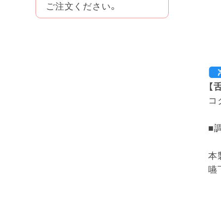
ご注文ください。
【
コ
■
本
嚥