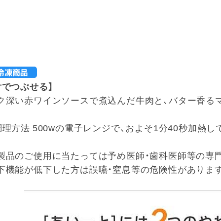
舌でつぶせる】
ク深い赤ワインソースで煮込んだ牛肉と、バター香る
調理方法 500wの電子レンジで、およそ1分40秒加熱し
製品のご使用に当たっては予め医師・歯科医師等の専
下機能が低下した方は誤嚥・窒息等の危険性がありま