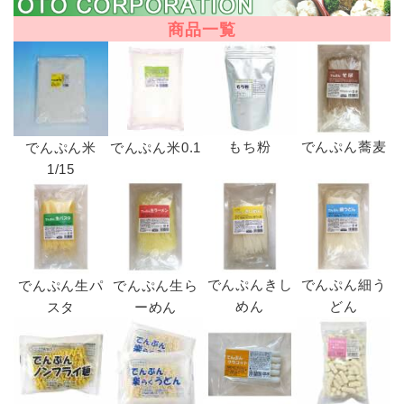
商品一覧
もち粉
でんぷん蕎麦
でんぷん米
でんぷん米0.1
1/15
でんぷんきし
でんぷん細う
でんぷん生パ
でんぷん生ら
めん
どん
スタ
ーめん