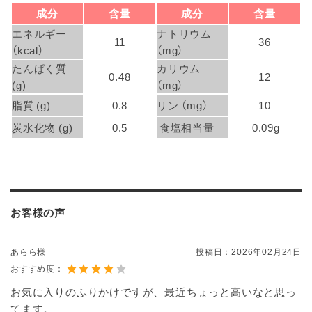
成分
含量
成分
含量
エネルギー
ナトリウム
11
36
（kcal）
（mg）
たんぱく質
カリウム
0.48
12
(g)
（mg）
脂質 (g)
0.8
リン （mg）
10
炭水化物 (g)
0.5
食塩相当量
0.09g
お客様の声
あらら様
投稿日：
2026年02月24日
おすすめ度：
お気に入りのふりかけですが、最近ちょっと高いなと思っ
てます。