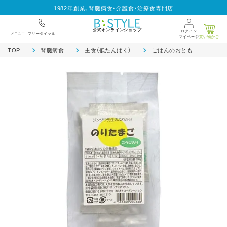
1982年創業、腎臓病食・介護食・治療食専門店
公式オンラインショップ
ログイン
メニュー
フリーダイヤル
マイページ
買い物かご
TOP
腎臓病食
主食（低たんぱく）
ごはんのおとも