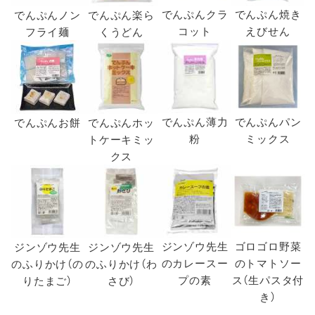
でんぷんクラ
でんぷん焼き
でんぷんノン
でんぷん楽ら
コット
えびせん
フライ麺
くうどん
でんぷん薄力
でんぷんパン
でんぷんお餅
でんぷんホッ
粉
ミックス
トケーキミッ
クス
ジンゾウ先生
ゴロゴロ野菜
ジンゾウ先生
ジンゾウ先生
のカレースー
のトマトソー
のふりかけ（の
のふりかけ（わ
プの素
ス（生パスタ付
りたまご）
さび）
き）