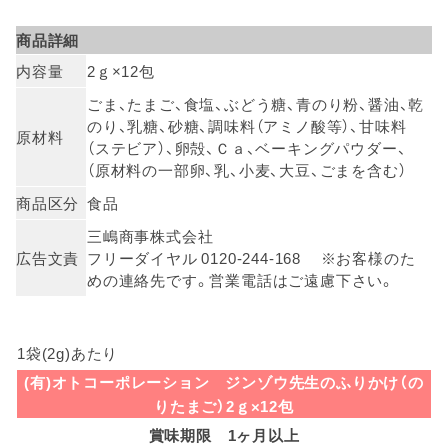
商品詳細
内容量
2ｇ×12包
ごま、たまご、食塩、ぶどう糖、青のり粉、醤油、乾
のり、乳糖、砂糖、調味料（アミノ酸等）、甘味料
原材料
（ステビア）、卵殻、Ｃａ、ベーキングパウダー、
（原材料の一部卵、乳、小麦、大豆、ごまを含む）
商品区分
食品
三嶋商事株式会社
広告文責
フリーダイヤル 0120-244-168 ※お客様のた
めの連絡先です。営業電話はご遠慮下さい。
1袋(2g)あたり
(有)オトコーポレーション ジンゾウ先生のふりかけ（の
りたまご）2ｇ×12包
賞味期限 1ヶ月以上