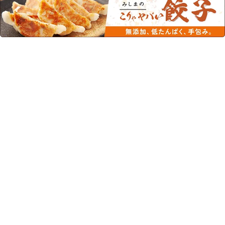
この商品を見た人はこちらの商品
もチェックしています！
ジンゾウ先生のふりかけ（わ
エプリッチドリンク 6種セッ
さび）2ｇ×11包 低たんぱく食
ト（6種類各1個）
品
¥828
(税込)