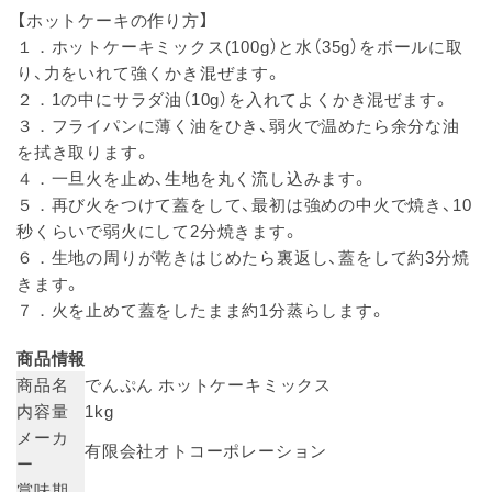
【ホットケーキの作り方】
１．ホットケーキミックス(100g）と水（35g）をボールに取
り、力をいれて強くかき混ぜます。
２．1の中にサラダ油（10g）を入れてよくかき混ぜます。
３．フライパンに薄く油をひき、弱火で温めたら余分な油
を拭き取ります。
４．一旦火を止め、生地を丸く流し込みます。
５．再び火をつけて蓋をして、最初は強めの中火で焼き、10
秒くらいで弱火にして2分焼きます。
６．生地の周りが乾きはじめたら裏返し、蓋をして約3分焼
きます。
７．火を止めて蓋をしたまま約1分蒸らします。
商品情報
商品名
でんぷん ホットケーキミックス
内容量
1kg
メーカ
有限会社オトコーポレーション
ー
賞味期