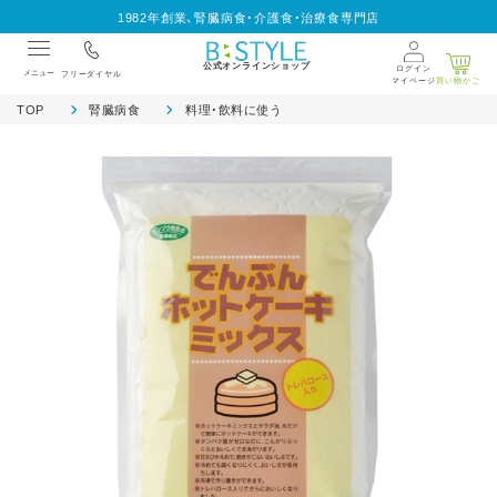
1982年創業、腎臓病食・介護食・治療食専門店
公式オンラインショップ
ログイン
メニュー
フリーダイヤル
マイページ
買い物かご
TOP
腎臓病食
料理・飲料に使う