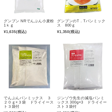
グンプン NRでんぷん小麦粉
グンプンのT．Tパンミック
1ｋｇ
ス 800ｇ
¥1,635
(税込)
¥1,350
(税込)
でんぷんパンミックス ３
ジンゾウ先生の減塩パンミ
２０ｇ×３袋 ドライイース
ックス 300g×3 ドライイー
ト３袋付
スト３袋付