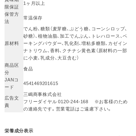
1ヶ月以上
限保証
保管方
常温保存
法
でん粉、糖類（麦芽糖、ぶどう糖、コーンシロップ、
砂糖）、植物油脂、加工でんぷん、トレハロース、ベ
原材料
ーキングパウダー、乳化剤、増粘多糖類、カゼイン
ナトリウム、香料、クチナシ黄色素（原材料の一部
に小麦、乳成分、大豆含む）
商品区
食品
分
JANコ
4541469201615
ード
三嶋商事株式会社
広告文
フリーダイヤル 0120-244-168 ※お客様のため
責
の連絡先です。営業電話はご遠慮下さい。
栄養成分表示