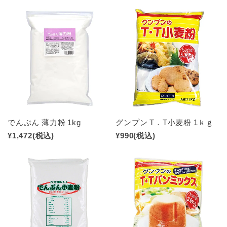
でんぷん 薄力粉 1kg
グンプン T．T小麦粉 1ｋｇ
¥1,472
(税込)
¥990
(税込)