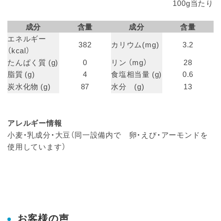
100g当たり
成分
含量
成分
含量
エネルギー
382
カリウム(mg)
3.2
（kcal）
たんぱく質 (g)
0
リン （mg）
28
脂質 (g)
4
食塩相当量 (g)
0.6
炭水化物 (g)
87
水分 (g)
13
アレルギー情報
小麦・乳成分・大豆（同一設備内で 卵・えび・アーモンドを
使用しています）
お客様の声