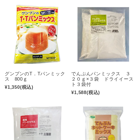
グンプンのT．Tパンミック
でんぷんパンミックス ３
ス 800ｇ
２０ｇ×３袋 ドライイース
ト３袋付
¥1,350
(税込)
¥1,588
(税込)