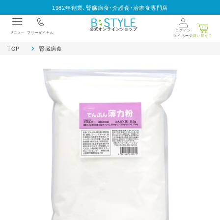
1982年創業、腎臓病食・介護食・治療食専門店
公式オンラインショップ
ログイン
メニュー
フリーダイヤル
マイページ
買い物かご
TOP
腎臓病食