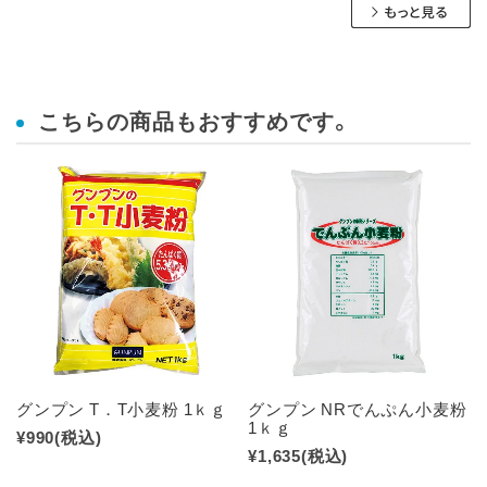
こちらの商品もおすすめです。
グンプン T．T小麦粉 1ｋｇ
グンプン NRでんぷん小麦粉
1ｋｇ
¥990
(税込)
¥1,635
(税込)