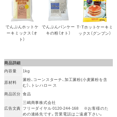
でんぷんホットケ
でんぷんパンケー
T･Tホットケーキミ
ーキミックス（オ
キの粉（オト）
ックス（グンプン）
ト）
商品詳細
内容量
1kg
澱粉、コーンスターチ、加工澱粉(小麦澱粉を含
原材料
む）、トレハロー ス
商品区分
食品
三嶋商事株式会社
広告文責
フリーダイヤル 0120-244-168 ※お客様のた
めの連絡先です。営業電話はご遠慮下さい。