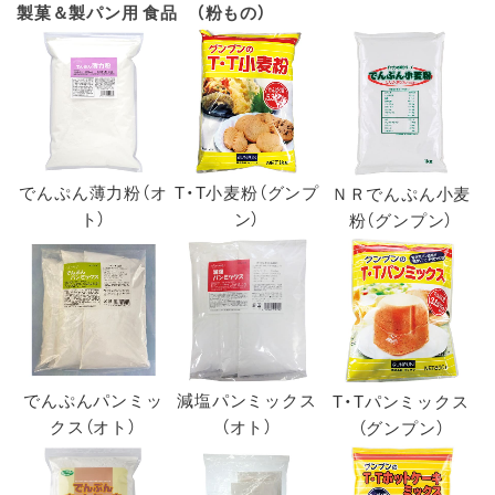
製菓＆製パン用 食品 （粉もの）
でんぷん薄力粉（オ
T・T小麦粉（グンプ
ＮＲでんぷん小麦
ト）
ン）
粉（グンプン）
でんぷんパンミッ
減塩パンミックス
T・Tパンミックス
クス（オト）
（オト）
（グンプン）