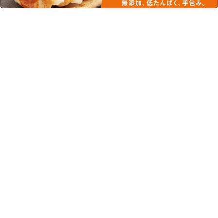
0120-244-168
お問い合わせ
営業時間 9：00～17：00
(土日祝を除く)
カテゴリ
腎臓病食
まとめ買い
減塩・低塩調味料
冷凍（低たんぱく）
料理・飲料に使う
主食（低たんぱく）
濃厚流動食品
おかず（低たんぱく・減塩）
食事を彩る食器・炊飯マグ
お菓子・デザート・飲料
介護食
まとめ買い
半固形化・固形化補助食品
冷凍食品
水分補給