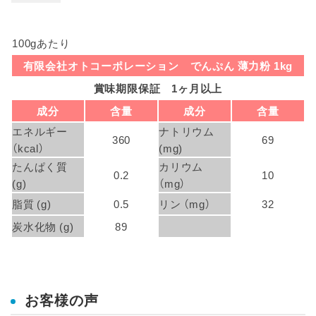
100gあたり
有限会社オトコーポレーション でんぷん 薄力粉 1kg
賞味期限保証 1ヶ月以上
成分
含量
成分
含量
エネルギー
ナトリウム
360
69
（kcal）
(mg)
たんぱく質
カリウム
0.2
10
(g)
（mg）
脂質 (g)
0.5
リン （mg）
32
炭水化物 (g)
89
お客様の声