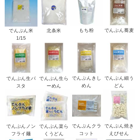
もち粉
でんぷん蕎麦
でんぷん米
北条米
1/15
でんぷんきし
でんぷん細う
でんぷん生パ
でんぷん生ら
めん
どん
スタ
ーめん
でんぷんクラ
でんぷん焼き
でんぷんノン
でんぷん楽ら
コット
えびせん
フライ麺
くうどん