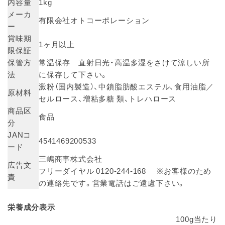
内容量
1kg
メーカ
有限会社オトコーポレーション
ー
賞味期
1ヶ月以上
限保証
保管方
常温保存 直射日光・高温多湿をさけて涼しい所
法
に保存して下さい。
澱粉（国内製造）、中鎖脂肪酸エステル、食用油脂／
原材料
セルロース、増粘多糖 類、トレハロース
商品区
食品
分
JANコ
4541469200533
ード
三嶋商事株式会社
広告文
フリーダイヤル 0120-244-168 ※お客様のため
責
の連絡先です。営業電話はご遠慮下さい。
栄養成分表示
100g当たり