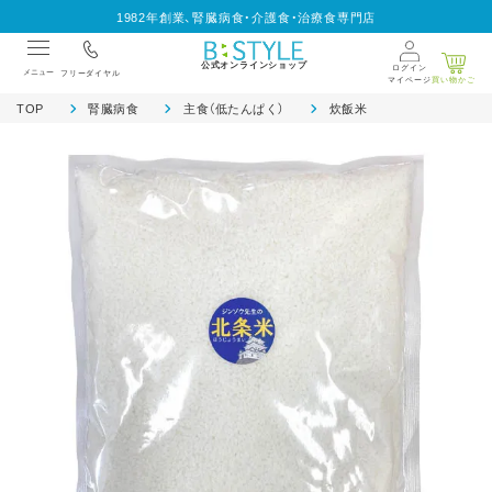
1982年創業、腎臓病食・介護食・治療食専門店
公式オンラインショップ
ログイン
メニュー
フリーダイヤル
マイページ
買い物かご
TOP
腎臓病食
主食（低たんぱく）
炊飯米