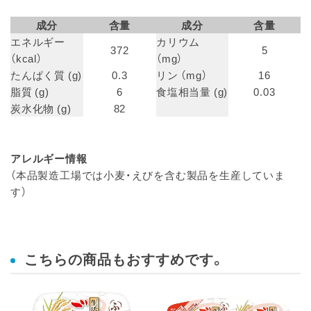
成分
含量
成分
含量
エネルギー
カリウム
372
5
（kcal）
（mg）
たんぱく質 (g)
0.3
リン （mg）
16
脂質 (g)
6
食塩相当量 (g)
0.03
炭水化物 (g)
82
アレルギー情報
（本品製造工場では小麦・えびを含む製品を生産していま
す）
こちらの商品もおすすめです。