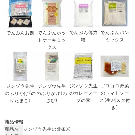
でんぷん薄力
でんぷんパン
でんぷんお餅
でんぷんホッ
粉
ミックス
トケーキミッ
クス
ジンゾウ先生
ゴロゴロ野菜
ジンゾウ先生
ジンゾウ先生
のカレースー
のトマトソー
のふりかけ（の
のふりかけ（わ
プの素
ス（生パスタ付
りたまご）
さび）
き）
商品情報
商品名
ジンゾウ先生の北条米