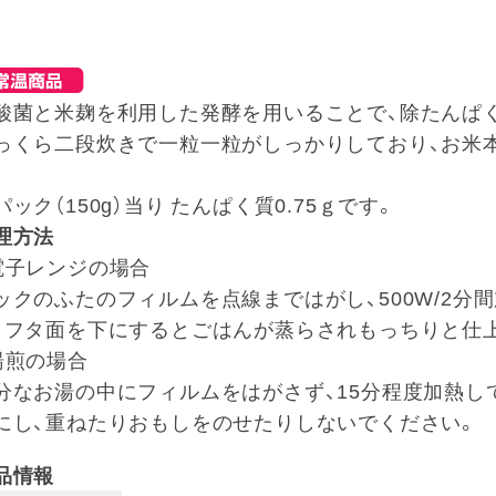
酸菌と米麹を利用した発酵を用いることで、除たんぱ
っくら二段炊きで一粒一粒がしっかりしており、お米
。
パック（150g）当り たんぱく質0.75ｇです。
理方法
電子レンジの場合
ックのふたのフィルムを点線まではがし、500W/2
、フタ面を下にするとごはんが蒸らされもっちりと仕
湯煎の場合
分なお湯の中にフィルムをはがさず、15分程度加熱し
にし、重ねたりおもしをのせたりしないでください。
品情報