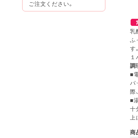
ご注文ください。
乳
ふ
す
１
調
■
パ
際
■
十
上
商