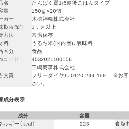
品名
たんぱく質1/5越後ごはんタイプ
容量
150ｇ×20個
ーカー
木徳神糧株式会社
味期限保証
1ヶ月以上
管方法
常温保存
材料
うるち米(国内産)、酸味料
品区分
食品
ANコード
4532021100156
三嶋商事株式会社
告文責
フリーダイヤル 0120-244-168
さい。
養成分表示
成分
含量
ネルギー（kcal）
223
食塩相