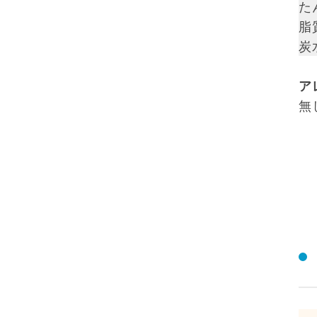
た
脂質
炭
ア
無