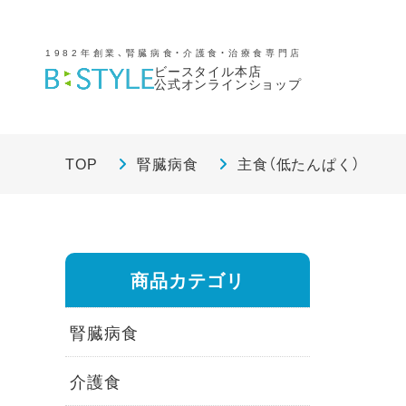
1982年創業、腎臓病食・介護食・治療食専門店
ビースタイル本店
公式オンラインショップ
TOP
腎臓病食
主食（低たんぱく）
商品カテゴリ
腎臓病食
介護食