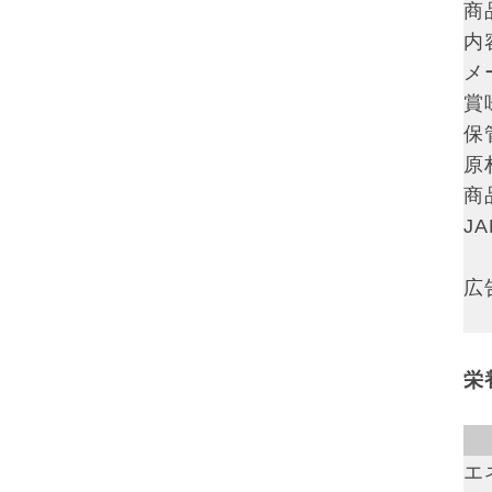
商
内
メ
賞
保
原
商
J
広
栄
エ