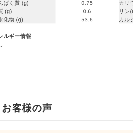
んぱく質 (g)
0.75
カリウ
 (g)
0.6
リン(
水化物 (g)
53.6
カルシ
レルギー情報
し
お客様の声