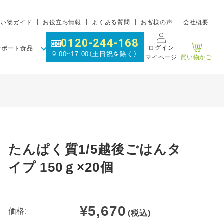
買い物ガイド
お役立ち情報
よくある質問
お客様の声
会社概要
0120-244-168
ログイン
サポート食品
9:00~17:00（土日祝を除く）
マイページ
買い物かご
たんぱく質1/5越後ごはんタ
イプ 150ｇ×20個
¥5,670
価格:
(税込)