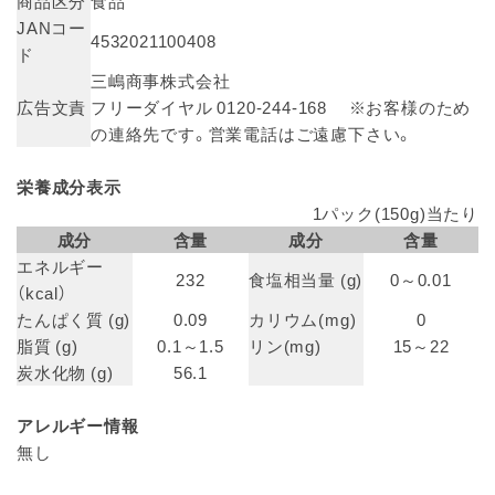
商品区分
食品
JANコー
4532021100408
ド
三嶋商事株式会社
広告文責
フリーダイヤル 0120-244-168 ※お客様のため
の連絡先です。営業電話はご遠慮下さい。
栄養成分表示
1パック(150g)当たり
成分
含量
成分
含量
エネルギー
232
食塩相当量 (g)
0～0.01
（kcal）
たんぱく質 (g)
0.09
カリウム(mg)
0
脂質 (g)
0.1～1.5
リン(mg)
15～22
炭水化物 (g)
56.1
アレルギー情報
無し