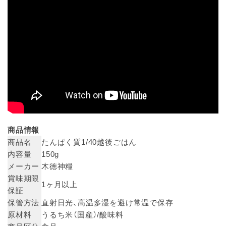
商品情報
商品名
たんぱく質1/40越後ごはん
内容量
150g
メーカー
木徳神糧
賞味期限
1ヶ月以上
保証
保管方法
直射日光、高温多湿を避け常温で保存
原材料
うるち米（国産）/酸味料