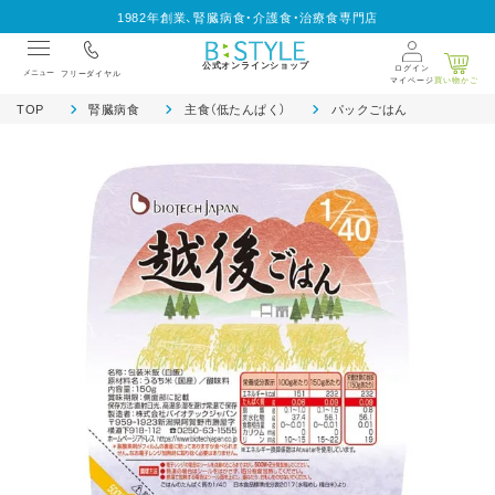
1982年創業、腎臓病食・介護食・治療食専門店
公式オンラインショップ
ログイン
メニュー
フリーダイヤル
マイページ
買い物かご
TOP
腎臓病食
主食（低たんぱく）
パックごはん