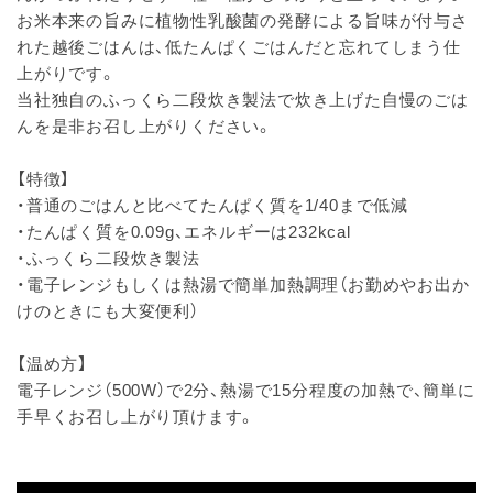
お米本来の旨みに植物性乳酸菌の発酵による旨味が付与さ
れた越後ごはんは、低たんぱくごはんだと忘れてしまう仕
上がりです。
当社独自のふっくら二段炊き製法で炊き上げた自慢のごは
んを是非お召し上がりください。
【特徴】
・普通のごはんと比べてたんぱく質を1/40まで低減
・たんぱく質を0.09g、エネルギーは232kcal
・ふっくら二段炊き製法
・電子レンジもしくは熱湯で簡単加熱調理（お勤めやお出か
けのときにも大変便利）
【温め方】
電子レンジ（500W）で2分、熱湯で15分程度の加熱で、簡単に
手早くお召し上がり頂けます。