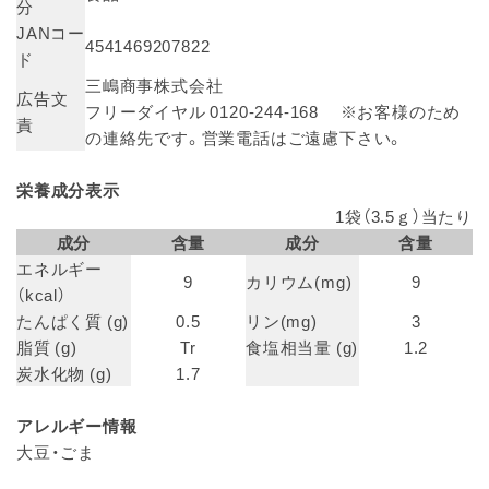
分
JANコー
4541469207822
ド
三嶋商事株式会社
広告文
フリーダイヤル 0120-244-168 ※お客様のため
責
の連絡先です。営業電話はご遠慮下さい。
栄養成分表示
1袋（3.5ｇ）当たり
成分
含量
成分
含量
エネルギー
9
カリウム(mg)
9
（kcal）
たんぱく質 (g)
0.5
リン(mg)
3
脂質 (g)
Tr
食塩相当量 (g)
1.2
炭水化物 (g)
1.7
アレルギー情報
大豆・ごま