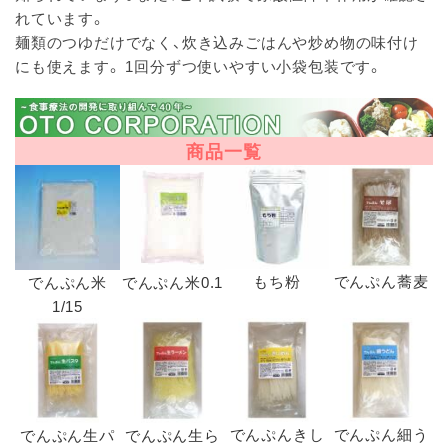
れています。
麺類のつゆだけでなく、炊き込みごはんや炒め物の味付け
にも使えます。 1回分ずつ使いやすい小袋包装です。
商品一覧
もち粉
でんぷん蕎麦
でんぷん米
でんぷん米0.1
1/15
でんぷんきし
でんぷん細う
でんぷん生パ
でんぷん生ら