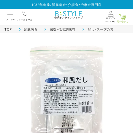
1982年創業、腎臓病食・介護食・治療食専門店
公式オンラインショップ
ログイン
メニュー
フリーダイヤル
マイページ
買い物かご
TOP
腎臓病食
減塩・低塩調味料
だし・スープの素