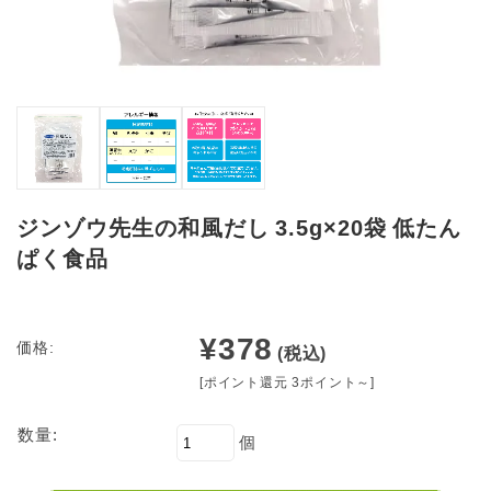
ジンゾウ先生の和風だし 3.5g×20袋 低たん
ぱく食品
¥378
価格:
(税込)
[ポイント還元 3ポイント～]
数量:
個