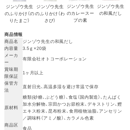
ジンゾウ先生
ジンゾウ先生
ジンゾウ先生
ジンゾウ先生
のカレースー
の和風だし
のふりかけ（の
のふりかけ（わ
プの素
りたまご）
さび）
商品情報
商品名
ジンゾウ先生の和風だし
内容量
3.5ｇ×20袋
メーカ
有限会社オトコーポレーション
ー
賞味期
1ヶ月以上
限保証
保管方
直射日光、高温多湿を避け常温で保存
法
糖類(砂糖、ぶどう糖）、食塩（国内製造）、たんぱく
加水分解物、宗田かつお節粉末、デキストリン、鰹
原材料
エキス粉末、昆布粉末、食用植物油脂、アンセリン
／調味料（アミノ酸）、カラメル色素
商品区
食品