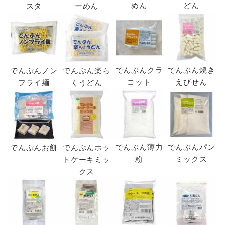
めん
どん
スタ
ーめん
でんぷんクラ
でんぷん焼き
でんぷんノン
でんぷん楽ら
コット
えびせん
フライ麺
くうどん
でんぷん薄力
でんぷんパン
でんぷんお餅
でんぷんホッ
粉
ミックス
トケーキミッ
クス