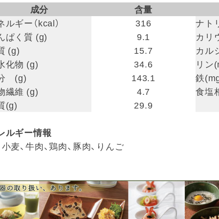
成分
含量
ネルギー（kcal）
316
ナトリ
んぱく質 (g)
9.1
カリウ
 (g)
15.7
カルシ
水化物 (g)
34.6
リン(
分 (g)
143.1
鉄(mg
物繊維 (g)
4.7
食塩相
(g)
29.9
レルギー情報
、小麦、牛肉、鶏肉、豚肉、りんご