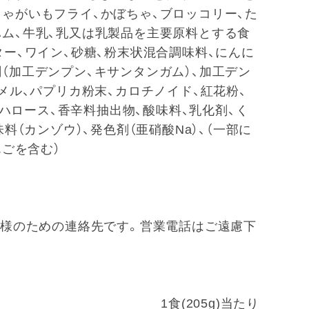
じゃがいもフライ、かぼちゃ、ブロッコリー、た
ハム、牛乳、乳又は乳製品を主要原料とする食
ター、ワイン、砂糖、粉末状混合調味料、にんに
（加工デンプン、キサンタンガム）、加工デン
ラメル、パプリカ粉末、カロチノイド、紅花粉、
トレハロース、香辛料抽出物、酸味料、乳化剤、く
料（カンゾウ）、発色剤（亜硝酸Na）、（一部に
んごを含む）
 ※お客様のための連絡先です。営業電話はご遠慮下
1食(205g)当たり