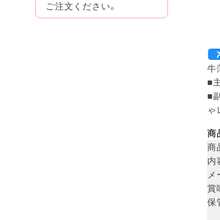
ご注文ください。
牛
■
■
ゃ
商
商
内
メ
賞
保