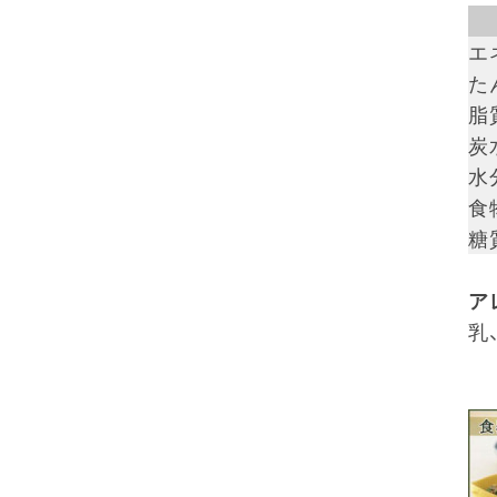
エ
た
脂質
炭
水
食
糖質
ア
乳