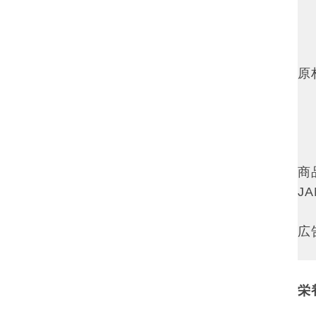
原
商
J
広
栄