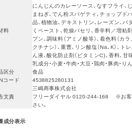
にんじんのカレーソース、なすフライ、
まねぎ、でん粉スパゲティ、チョップド
品、植物油、デキストリン、レーズン、バ
材料
くペースト、乾燥パセリ、香辛料／増粘剤
プン、調味料（アミノ酸等）、着色料（カ
クチナシ）、重曹、リン酸塩（Na、K）、
ん液、酸化防止剤（ビタミンC)、香料、甘味
乳成分・小麦・牛肉・大豆・鶏肉・豚肉・り
品区分
食品
ANコード
4538825280131
三嶋商事株式会社
告文責
フリーダイヤル 0120-244-168
さい。
養成分表示