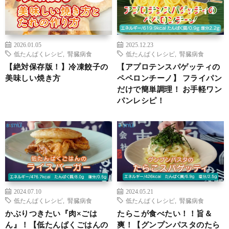
2026.01.05
2025.12.23
低たんぱくレシピ
,
腎臓病食
低たんぱくレシピ
,
腎臓病食
【絶対保存版！】冷凍餃子の
【アプロテンスパゲッティの
美味しい焼き方
ペペロンチーノ】 フライパン
だけで簡単調理！ お手軽ワン
パンレシピ！
2024.07.10
2024.05.21
低たんぱくレシピ
,
腎臓病食
低たんぱくレシピ
,
腎臓病食
かぶりつきたい『肉×ごは
たらこが食べたい！！旨＆
ん』！【低たんぱくごはんの
爽！【グンプンパスタのたら