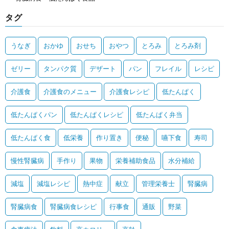
タグ
うなぎ
おかゆ
おせち
おやつ
とろみ
とろみ剤
ゼリー
タンパク質
デザート
パン
フレイル
レシピ
介護食
介護食のメニュー
介護食レシピ
低たんぱく
低たんぱくパン
低たんぱくレシピ
低たんぱく弁当
低たんぱく食
低栄養
作り置き
便秘
嚥下食
寿司
慢性腎臓病
手作り
果物
栄養補助食品
水分補給
減塩
減塩レシピ
熱中症
献立
管理栄養士
腎臓病
腎臓病食
腎臓病食レシピ
行事食
通販
野菜