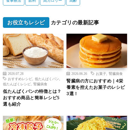
食事療法
飲料
高カロリー
高齢
お役立ちレシピ
カテゴリの最新記事
2026.07.28
2026.06.26
お菓子
,
腎臓病食
おすすめレシピ
,
低たんぱくパン
,
腎臓病の方におすすめ｜4栄
低たんぱくレシピ
,
腎臓病食
養素を控えたお菓子のレシピ
低たんぱくパンの特徴とは？
3選！
おすすめ商品と簡単レシピ5
選も紹介