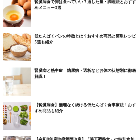
腎臓病食で卵は食べていい？適した量・調理法とおすす
めメニュー3選
低たんぱくパンの特徴とは？おすすめ商品と簡単レシピ
5選も紹介
腎臓病と熱中症｜糖尿病・透析などお体の状態別に徹底
解説！
【腎臓病食】無理なく続ける低たんぱく食事療法！おす
すめ商品も紹介
【令和8年度診療報酬改定】「嚥下調整食」の特別食加