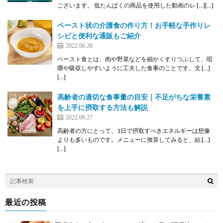
ございます。 低たんぱくの商品を使用した動画のレ […][…]
ペースト状の介護食の作り方！お手軽な手作りレ
シピと便利な通販もご紹介
2022.06.26
ペースト食とは、肉や野菜などを細かくすりつぶして、咀
嚼や吸収しやすいように工夫した食事のことです。文 […]
[…]
高齢者の適切な食事量の目安｜不足がちな栄養素
を上手に摂取する方法も解説
2022.08.27
高齢者の方にとって、1日で摂取すべきエネルギーは想像
よりも多いものです。メニューに換算してみると、結 […]
[…]
最近の投稿