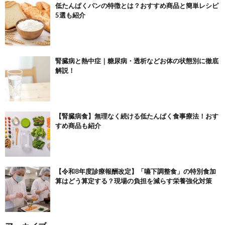
低たんぱくパンの特徴とは？おすすめ商品と簡単レシピ
5選も紹介
腎臓病と熱中症｜糖尿病・透析などお体の状態別に徹底
解説！
【腎臓病食】無理なく続ける低たんぱく食事療法！おす
すめ商品も紹介
【令和8年度診療報酬改定】「嚥下調整食」の特別食加
算はどう算定する？現場の負担を減らす栄養強化対策