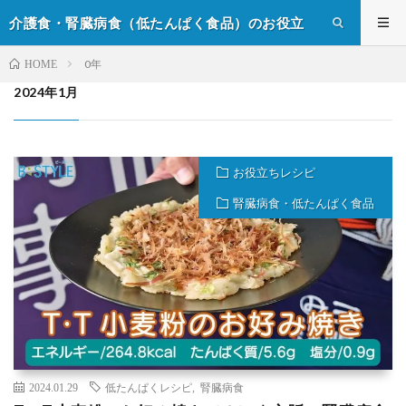
介護食・腎臓病食（低たんぱく食品）のお役立
ち情報
0年
HOME
2024年1月
お役立ちレシピ
腎臓病食・低たんぱく食品
2024.01.29
低たんぱくレシピ
,
腎臓病食