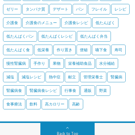
ゼリー
タンパク質
デザート
パン
フレイル
レシピ
介護食
介護食のメニュー
介護食レシピ
低たんぱく
低たんぱくパン
低たんぱくレシピ
低たんぱく弁当
低たんぱく食
低栄養
作り置き
便秘
嚥下食
寿司
慢性腎臓病
手作り
果物
栄養補助食品
水分補給
減塩
減塩レシピ
熱中症
献立
管理栄養士
腎臓病
腎臓病食
腎臓病食レシピ
行事食
通販
野菜
食事療法
飲料
高カロリー
高齢
Back to Top