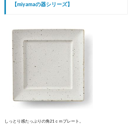
【miyamaの器シリーズ】
しっとり感たっぷりの角21ｃｍプレート。