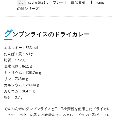
2.3.
cadre 角21ｃｍプレート 白窯変釉 【miyama
の器シリーズ】
グ
ンプンライスのドライカレー
エネルギー：533kcal
たんぱく質：6.1g
脂質：17.2ｇ
炭水化物：86.1ｇ
ナトリウム：308.7ｍｇ
リン：73.3ｍｇ
カルシウム：28.4ｍｇ
カリウム：304ｍｇ
塩分：0.7ｇ
でんぷん米のグンプンライスとT・T小麦粉を使用したドライカレ
ーです。 バターの香りが食欲をそそるカレーピラフに香ばしいド