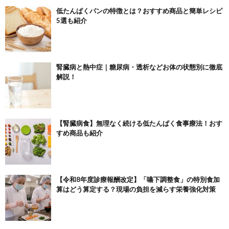
低たんぱくパンの特徴とは？おすすめ商品と簡単レシピ
5選も紹介
腎臓病と熱中症｜糖尿病・透析などお体の状態別に徹底
解説！
【腎臓病食】無理なく続ける低たんぱく食事療法！おす
すめ商品も紹介
【令和8年度診療報酬改定】「嚥下調整食」の特別食加
算はどう算定する？現場の負担を減らす栄養強化対策