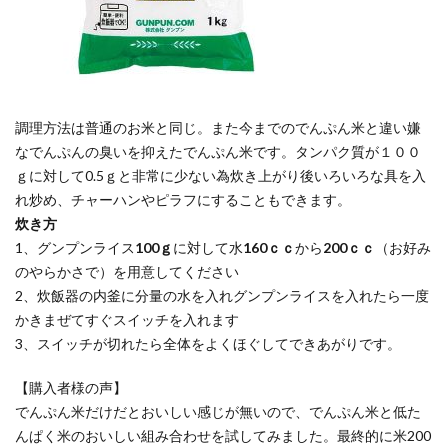
調理方法は普通のお米と同じ。また今までのでんぷん米と違い嫌
なでんぷんの臭いを抑えたでんぷん米です。タンパク質が１００
ｇに対して0.5ｇと非常に少ない為炊き上がり後いろいろな具を入
れ炒め、チャーハンやピラフにすることもできます。
炊き方
1、グンプンライス
100ｇ
に対して水
160ｃｃ
から
200ｃｃ
（お好み
のやらかさで）を用意してください
2、炊飯器の内釜に分量の水を入れグンプンライスを入れたら一度
かきまぜてすぐスイッチを入れます
3、スイッチが切れたら全体をよくほぐしてできあがりです。
【購入者様の声】
でんぷん米だけだとおいしい感じが無いので、でんぷん米と低た
んぱく米のおいしい組み合わせを試してみました。最終的に米200