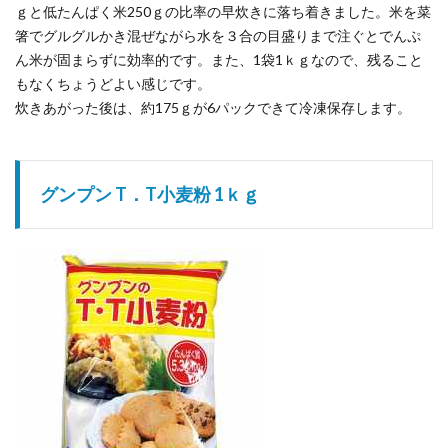
ｇと低たんぱく米250ｇの比率の早炊きに落ち着きました。米を菜
箸でグルグルかき混ぜながら水を３合の目盛りまで注ぐとでんぷ
ん米が固まらずに効率的です。また、1袋1ｋｇなので、残ること
もなくちょうどよい感じです。
炊きあがった後は、約175ｇが6パックできて冷凍保存します。
グンプン T．T小麦粉 1ｋｇ