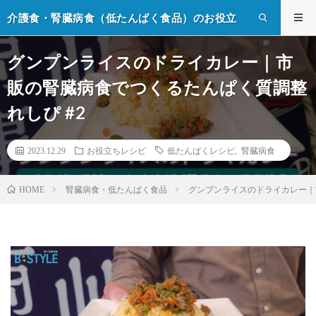
介護食・腎臓病食（低たんぱく食品）のお役立
ち情報
グンプンライスのドライカレー｜市
販の腎臓病食でつくるたんぱく質調整
れしぴ #2
2023.12.29
お役立ちレシピ
低たんぱくレシピ
,
腎臓病食
腎臓病食・低たんぱく食品
グンプンライスのドライカレー｜
HOME