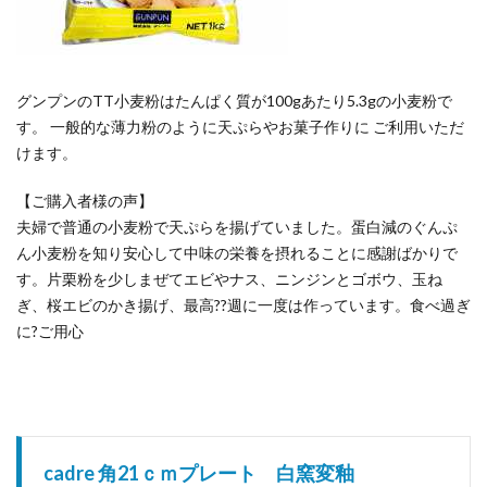
グンプンのTT小麦粉はたんぱく質が100gあたり5.3gの小麦粉で
す。 一般的な薄力粉のように天ぷらやお菓子作りに ご利用いただ
けます。
【ご購入者様の声】
夫婦で普通の小麦粉で天ぷらを揚げていました。蛋白減のぐんぷ
ん小麦粉を知り安心して中味の栄養を摂れることに感謝ばかりで
す。片栗粉を少しまぜてエビやナス、ニンジンとゴボウ、玉ね
ぎ、桜エビのかき揚げ、最高??週に一度は作っています。食べ過ぎ
に?ご用心
cadre 角21ｃｍプレート 白窯変釉