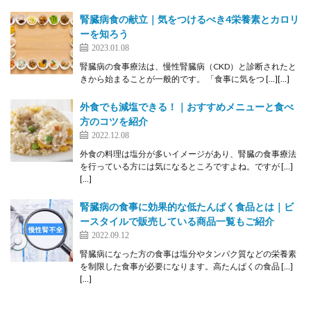
腎臓病食の献立｜気をつけるべき4栄養素とカロリ
ーを知ろう
2023.01.08
腎臓病の食事療法は、慢性腎臓病（CKD）と診断されたと
きから始まることが一般的です。 「食事に気をつ […][…]
外食でも減塩できる！｜おすすめメニューと食べ
方のコツを紹介
2022.12.08
外食の料理は塩分が多いイメージがあり、腎臓の食事療法
を行っている方には気になるところですよね。ですが […]
[…]
腎臓病の食事に効果的な低たんぱく食品とは｜ビ
ースタイルで販売している商品一覧もご紹介
2022.09.12
腎臓病になった方の食事は塩分やタンパク質などの栄養素
を制限した食事が必要になります。高たんぱくの食品 […]
[…]