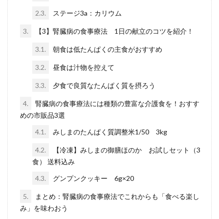
2.3.
ステージ3a：カリウム
3.
【3】腎臓病の食事療法 1日の献立のコツを紹介！
3.1.
朝食は低たんぱくの主食がおすすめ
3.2.
昼食は汁物を控えて
3.3.
夕食で良質なたんぱく質を摂ろう
4.
腎臓病の食事療法には種類の豊富な介護食を！おすす
めの市販品3選
4.1.
みしまのたんぱく質調整米1/50 3kg
4.2.
【冷凍】みしまの御膳ほのか お試しセット（3
食） 送料込み
4.3.
グンプンクッキー 6g×20
5.
まとめ：腎臓病の食事療法でこれからも「食べる楽し
み」を味わおう