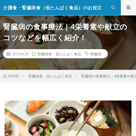
介護食・腎臓病食（低たんぱく食品）のお役立
ち情報
腎臓病の食事療法｜4栄養素や献立の
コツなどを幅広く紹介！
2023.04.24
腎臓病食・低たんぱく食品
腎臓病
腎臓病食・低たんぱく食品
腎臓病の食事療法｜4栄養素や献
HOME