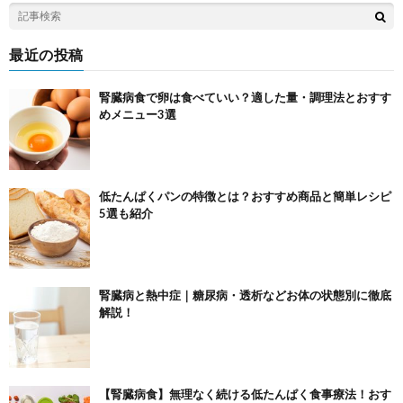
最近の投稿
腎臓病食で卵は食べていい？適した量・調理法とおすす
めメニュー3選
低たんぱくパンの特徴とは？おすすめ商品と簡単レシピ
5選も紹介
腎臓病と熱中症｜糖尿病・透析などお体の状態別に徹底
解説！
【腎臓病食】無理なく続ける低たんぱく食事療法！おす