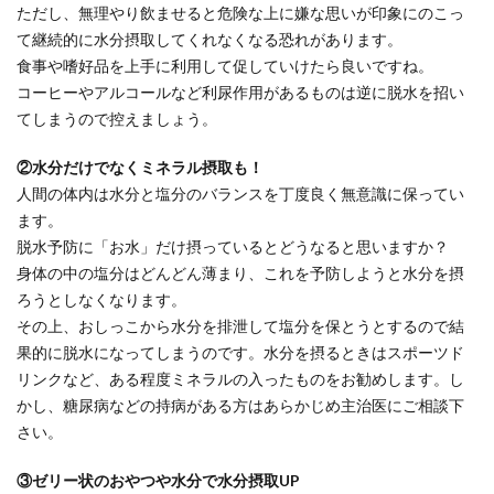
ただし、無理やり飲ませると危険な上に嫌な思いが印象にのこっ
て継続的に水分摂取してくれなくなる恐れがあります。
食事や嗜好品を上手に利用して促していけたら良いですね。
コーヒーやアルコールなど利尿作用があるものは逆に脱水を招い
てしまうので控えましょう。
②水分だけでなくミネラル摂取も！
人間の体内は水分と塩分のバランスを丁度良く無意識に保ってい
ます。
脱水予防に「お水」だけ摂っているとどうなると思いますか？
身体の中の塩分はどんどん薄まり、これを予防しようと水分を摂
ろうとしなくなります。
その上、おしっこから水分を排泄して塩分を保とうとするので結
果的に脱水になってしまうのです。水分を摂るときはスポーツド
リンクなど、ある程度ミネラルの入ったものをお勧めします。し
かし、糖尿病などの持病がある方はあらかじめ主治医にご相談下
さい。
③ゼリー状のおやつや水分で水分摂取UP