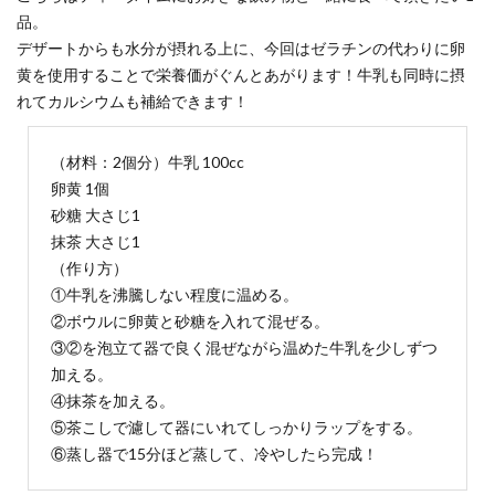
品。
デザートからも水分が摂れる上に、今回はゼラチンの代わりに卵
黄を使用することで栄養価がぐんとあがります！牛乳も同時に摂
れてカルシウムも補給できます！
（材料：2個分）牛乳 100cc
卵黄 1個
砂糖 大さじ1
抹茶 大さじ1
（作り方）
①牛乳を沸騰しない程度に温める。
②ボウルに卵黄と砂糖を入れて混ぜる。
③②を泡立て器で良く混ぜながら温めた牛乳を少しずつ
加える。
④抹茶を加える。
⑤茶こしで濾して器にいれてしっかりラップをする。
⑥蒸し器で15分ほど蒸して、冷やしたら完成！