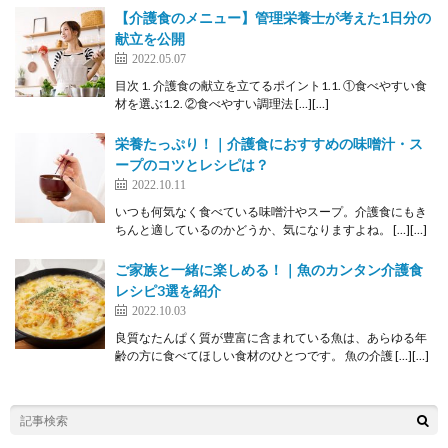
【介護食のメニュー】管理栄養士が考えた1日分の
献立を公開
2022.05.07
目次 1. 介護食の献立を立てるポイント1.1. ①食べやすい食
材を選ぶ1.2. ②食べやすい調理法 […][…]
栄養たっぷり！｜介護食におすすめの味噌汁・ス
ープのコツとレシピは？
2022.10.11
いつも何気なく食べている味噌汁やスープ。介護食にもき
ちんと適しているのかどうか、気になりますよね。 […][…]
ご家族と一緒に楽しめる！｜魚のカンタン介護食
レシピ3選を紹介
2022.10.03
良質なたんぱく質が豊富に含まれている魚は、あらゆる年
齢の方に食べてほしい食材のひとつです。 魚の介護 […][…]