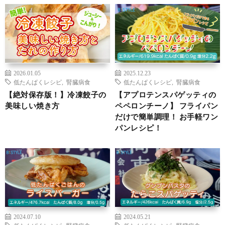
2026.01.05
2025.12.23
低たんぱくレシピ
,
腎臓病食
低たんぱくレシピ
,
腎臓病食
【絶対保存版！】冷凍餃子の
【アプロテンスパゲッティの
美味しい焼き方
ペペロンチーノ】 フライパン
だけで簡単調理！ お手軽ワン
パンレシピ！
2024.07.10
2024.05.21