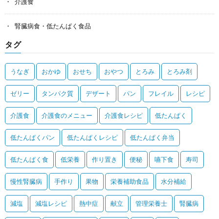
介護食
腎臓病食・低たんぱく食品
タグ
うなぎ
おかゆ
おせち
おやつ
とろみ
とろみ剤
ゼリー
タンパク質
デザート
パン
フレイル
レシピ
介護食
介護食のメニュー
介護食レシピ
低たんぱく
低たんぱくパン
低たんぱくレシピ
低たんぱく弁当
低たんぱく食
低栄養
作り置き
便秘
嚥下食
寿司
慢性腎臓病
手作り
果物
栄養補助食品
水分補給
減塩
減塩レシピ
熱中症
献立
管理栄養士
腎臓病