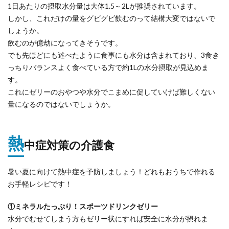
1日あたりの摂取水分量は大体1.5～2Lが推奨されています。
しかし、これだけの量をグビグビ飲むのって結構大変ではないで
しょうか。
飲むのが億劫になってきそうです。
でも先ほどにも述べたように食事にも水分は含まれており、3食き
っちりバランスよく食べている方で約1Lの水分摂取が見込めま
す。
これにゼリーのおやつや水分でこまめに促していけば難しくない
量になるのではないでしょうか。
熱
中症対策の介護食
暑い夏に向けて熱中症を予防しましょう！どれもおうちで作れる
お手軽レシピです！
①ミネラルたっぷり！スポーツドリンクゼリー
水分でむせてしまう方もゼリー状にすれば安全に水分が摂れま