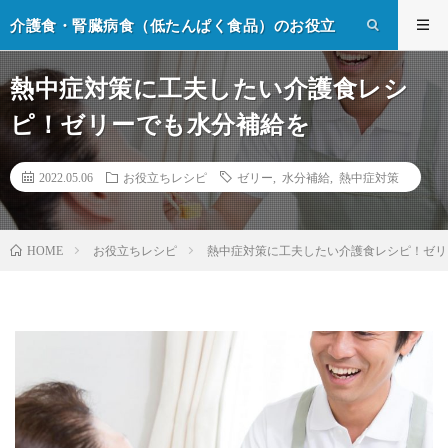
介護食・腎臓病食（低たんぱく食品）のお役立
ち情報
熱中症対策に工夫したい介護食レシ
ピ！ゼリーでも水分補給を
2022.05.06
お役立ちレシピ
ゼリー
,
水分補給
,
熱中症対策
お役立ちレシピ
熱中症対策に工夫したい介護食レシピ！ゼリ
HOME