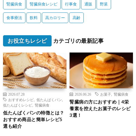
腎臓病食
腎臓病食レシピ
行事食
通販
野菜
食事療法
飲料
高カロリー
高齢
お役立ちレシピ
カテゴリの最新記事
2026.07.28
2026.06.26
お菓子
,
腎臓病食
おすすめレシピ
,
低たんぱくパン
,
腎臓病の方におすすめ｜4栄
低たんぱくレシピ
,
腎臓病食
養素を控えたお菓子のレシピ
低たんぱくパンの特徴とは？
3選！
おすすめ商品と簡単レシピ5
選も紹介