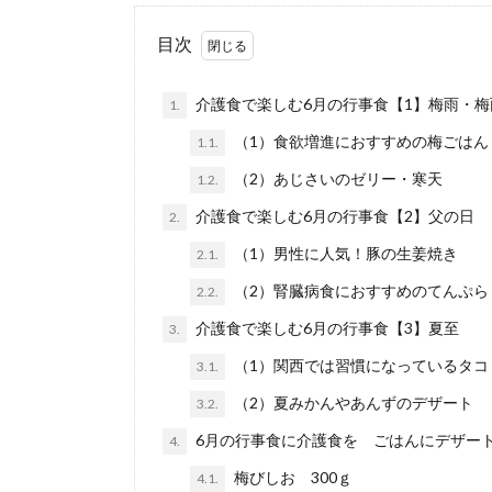
目次
介護食で楽しむ6月の行事食【1】梅雨・梅
1.
（1）食欲増進におすすめの梅ごはん
1.1.
（2）あじさいのゼリー・寒天
1.2.
介護食で楽しむ6月の行事食【2】父の日
2.
（1）男性に人気！豚の生姜焼き
2.1.
（2）腎臓病食におすすめのてんぷら
2.2.
介護食で楽しむ6月の行事食【3】夏至
3.
（1）関西では習慣になっているタコ
3.1.
（2）夏みかんやあんずのデザート
3.2.
6月の行事食に介護食を ごはんにデザー
4.
梅びしお 300ｇ
4.1.