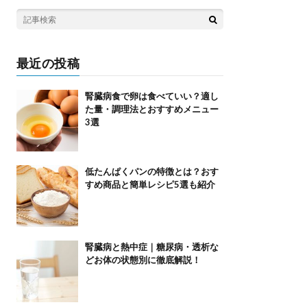
最近の投稿
腎臓病食で卵は食べていい？適し
た量・調理法とおすすめメニュー
3選
低たんぱくパンの特徴とは？おす
すめ商品と簡単レシピ5選も紹介
腎臓病と熱中症｜糖尿病・透析な
どお体の状態別に徹底解説！