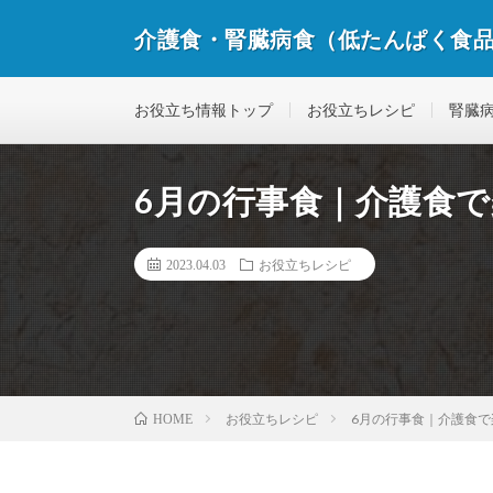
介護食・腎臓病食（低たんぱく食
私たちは、確かな商品、確かな情報をお届けします
お役立ち情報トップ
お役立ちレシピ
腎臓
6月の行事食｜介護食
2023.04.03
お役立ちレシピ
お役立ちレシピ
6月の行事食｜介護食
HOME