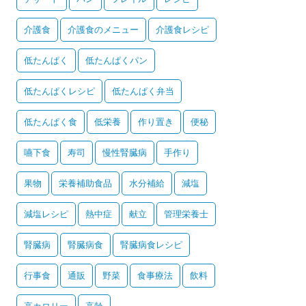
介護食
介護食のメニュー
介護食レシピ
低たんぱく
低たんぱくパン
低たんぱくレシピ
低たんぱく弁当
低たんぱく食
低栄養
作り置き
便秘
嚥下食
寿司
慢性腎臓病
手作り
果物
栄養補助食品
水分補給
減塩
減塩レシピ
熱中症
献立
管理栄養士
腎臓病
腎臓病食
腎臓病食レシピ
行事食
通販
野菜
食事療法
飲料