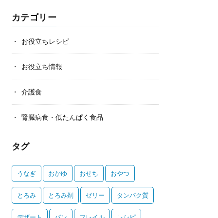
カテゴリー
お役立ちレシピ
お役立ち情報
介護食
腎臓病食・低たんぱく食品
タグ
うなぎ
おかゆ
おせち
おやつ
とろみ
とろみ剤
ゼリー
タンパク質
デザート
パン
フレイル
レシピ