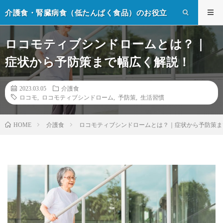
介護食・腎臓病食（低たんぱく食品）のお役立
ち情報
ロコモティブシンドロームとは？｜
症状から予防策まで幅広く解説！
2023.03.05
介護食
ロコモ
,
ロコモティブシンドローム
,
予防策
,
生活習慣
介護食
ロコモティブシンドロームとは？｜症状から予防策ま
HOME