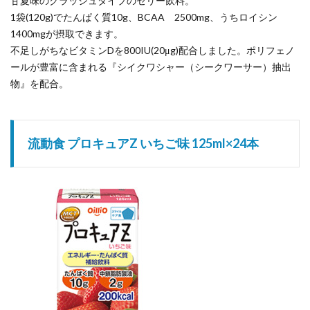
甘夏味のクラッシュタイプのゼリー飲料。
1袋(120g)でたんぱく質10g、BCAA 2500mg、うちロイシン
1400mgが摂取できます。
不足しがちなビタミンDを800IU(20μg)配合しました。ポリフェノ
ールが豊富に含まれる『シイクワシャー（シークワーサー）抽出
物』を配合。
流動食 プロキュアZ いちご味 125ml×24本