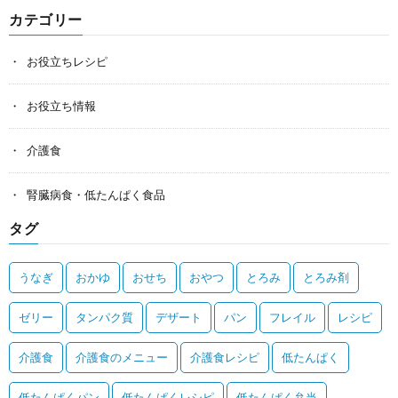
カテゴリー
お役立ちレシピ
お役立ち情報
介護食
腎臓病食・低たんぱく食品
タグ
うなぎ
おかゆ
おせち
おやつ
とろみ
とろみ剤
ゼリー
タンパク質
デザート
パン
フレイル
レシピ
介護食
介護食のメニュー
介護食レシピ
低たんぱく
低たんぱくパン
低たんぱくレシピ
低たんぱく弁当