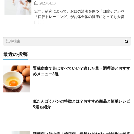
2023.04.13
近年、研究によって、お口の清潔を保つ「口腔ケア」や
「口腔トレーニング」がお体全体の健康にとっても大切
[…][…]
最近の投稿
腎臓病食で卵は食べていい？適した量・調理法とおすす
めメニュー3選
低たんぱくパンの特徴とは？おすすめ商品と簡単レシピ
5選も紹介
腎臓病と熱中症｜糖尿病・透析などお体の状態別に徹底