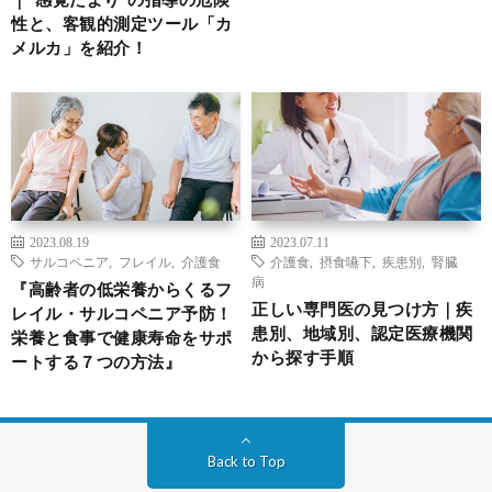
性と、客観的測定ツール「カ
メルカ」を紹介！
2023.08.19
2023.07.11
サルコペニア
,
フレイル
,
介護食
介護食
,
摂食嚥下
,
疾患別
,
腎臓
病
『高齢者の低栄養からくるフ
正しい専門医の見つけ方｜疾
レイル・サルコペニア予防！
患別、地域別、認定医療機関
栄養と食事で健康寿命をサポ
から探す手順
ートする７つの方法』
Back to Top