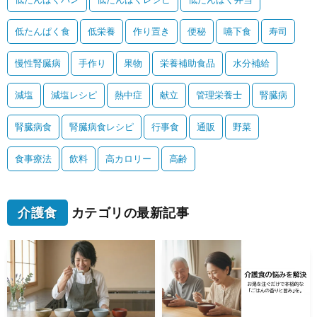
低たんぱく食
低栄養
作り置き
便秘
嚥下食
寿司
慢性腎臓病
手作り
果物
栄養補助食品
水分補給
減塩
減塩レシピ
熱中症
献立
管理栄養士
腎臓病
腎臓病食
腎臓病食レシピ
行事食
通販
野菜
食事療法
飲料
高カロリー
高齢
介護食
カテゴリの最新記事