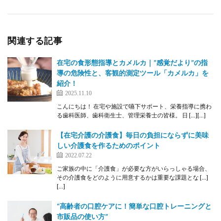
関連する記事
在宅の食形態指導とカメルカ｜”感覚だより”の指
導の危険性と、客観的測定ツール「カメルカ」を
紹介！
2025.11.10
こんにちは！ 在宅や施設で嚥下サポート、栄養指導に携わ
る歯科医師、歯科衛生士、管理栄養士の皆様。 日 […][…]
【在宅介護の介護食】毎日の負担にならずに美味
しい介護食を作るためのポイント
2022.07.22
ご家族の中に「介護食」が必要な方がいらっしゃる場合、
その介護食をどのように用意するかは重要な課題とな […]
[…]
“高齢者の口腔ケアに！簡単な口腔トレーニングと
市販品の使い方”