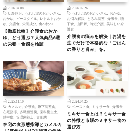
2026.04.08
2026.02.26
UDF区分
,
うれし涙のおかいさん
,
うれし涙のおかいさん
,
おかゆ
,
おかゆ
,
ビースタイル
,
レトルトおか
お悩み解決
,
とろみ調整
,
介護食
,
嚥
ゆ
,
介護食
,
栄養成分
,
食べ比べ
下食
,
山田錦
,
時短介護
,
美味しい介
護食
【徹底比較】介護食のおか
介護食の悩みを解決｜お湯を
ゆ、どう選ぶ？人気商品6選
注ぐだけで本格的な「ごはん
の栄養・食感を検証
の香りと旨み」を。
2025.11.10
2024.04.25
カメルカ
,
介護食
,
嚥下調整食
,
ペースト食
,
ミキサー食
,
介護食
在宅指導
,
多職種連携
,
歯科衛生士
,
ミキサー食とは？ミキサー食
熱中症
,
管理栄養士
,
食形態
の特徴と市販のミキサー食の
在宅の食形態指導とカメルカ
選び方
｜”感覚だより”の指導の危険