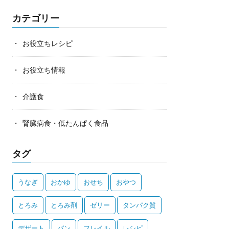
カテゴリー
お役立ちレシピ
お役立ち情報
介護食
腎臓病食・低たんぱく食品
タグ
うなぎ
おかゆ
おせち
おやつ
とろみ
とろみ剤
ゼリー
タンパク質
デザート
パン
フレイル
レシピ