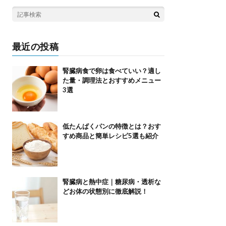
最近の投稿
腎臓病食で卵は食べていい？適し
た量・調理法とおすすめメニュー
3選
低たんぱくパンの特徴とは？おす
すめ商品と簡単レシピ5選も紹介
腎臓病と熱中症｜糖尿病・透析な
どお体の状態別に徹底解説！