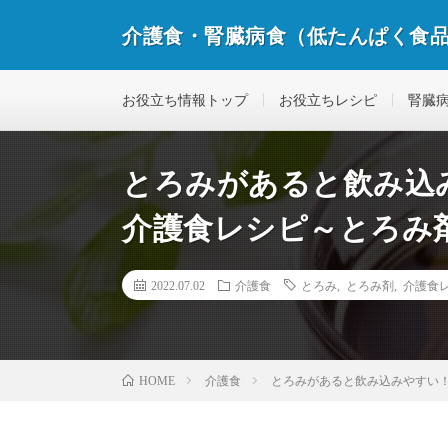
介護食・腎臓病食（低たんぱく食
私たちは、確かな商品、確かな情報をお届けします
お役立ち情報トップ
お役立ちレシピ
腎臓
とろみがあると飲み込
介護食レシピ～とろみ
2022.07.02
介護食
とろみ
,
とろみ剤
,
介護食
介護食
とろみがあると飲み込みやすい
HOME