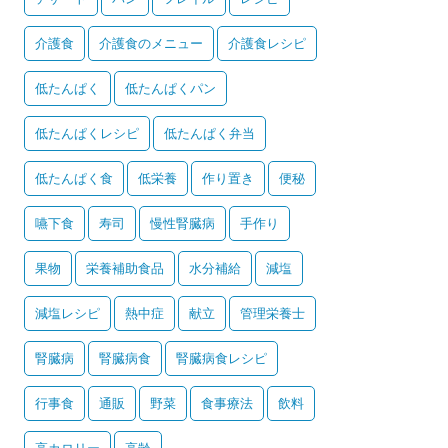
介護食
介護食のメニュー
介護食レシピ
低たんぱく
低たんぱくパン
低たんぱくレシピ
低たんぱく弁当
低たんぱく食
低栄養
作り置き
便秘
嚥下食
寿司
慢性腎臓病
手作り
果物
栄養補助食品
水分補給
減塩
減塩レシピ
熱中症
献立
管理栄養士
腎臓病
腎臓病食
腎臓病食レシピ
行事食
通販
野菜
食事療法
飲料