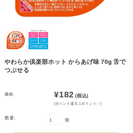
やわらか倶楽部ホット からあげ味 70g 舌で
つぶせる
¥182
価格:
(税込)
[ポイント還元 1ポイント～]
数量:
個