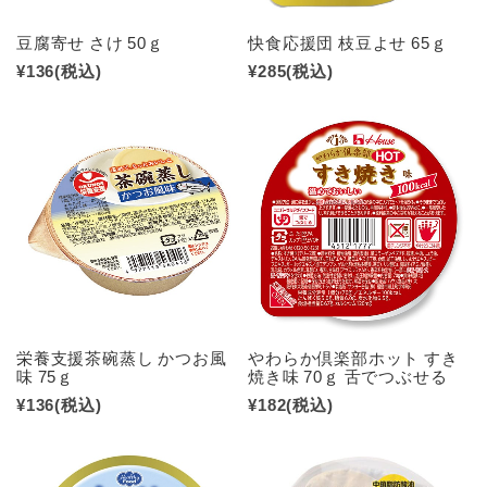
豆腐寄せ さけ 50ｇ
快食応援団 枝豆よせ 65ｇ
¥136
(税込)
¥285
(税込)
栄養支援茶碗蒸し かつお風
やわらか倶楽部ホット すき
味 75ｇ
焼き味 70ｇ 舌でつぶせる
¥136
(税込)
¥182
(税込)