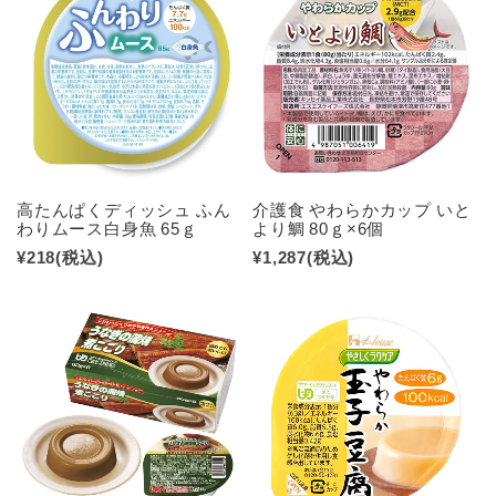
高たんぱくディッシュ ふん
介護食 やわらかカップ いと
わりムース白身魚 65ｇ
より鯛 80ｇ×6個
¥218
(税込)
¥1,287
(税込)