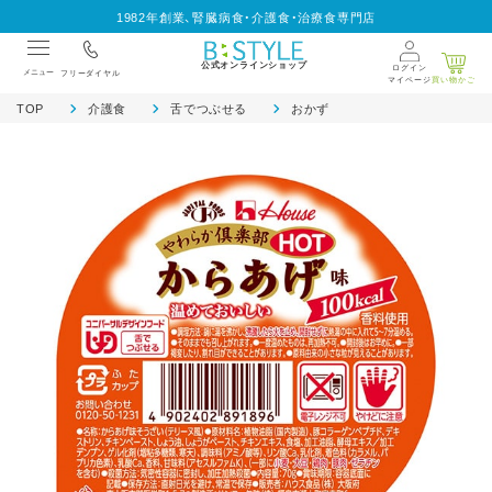
1982年創業、腎臓病食・介護食・治療食専門店
公式オンラインショップ
ログイン
メニュー
フリーダイヤル
マイページ
買い物かご
TOP
介護食
舌でつぶせる
おかず