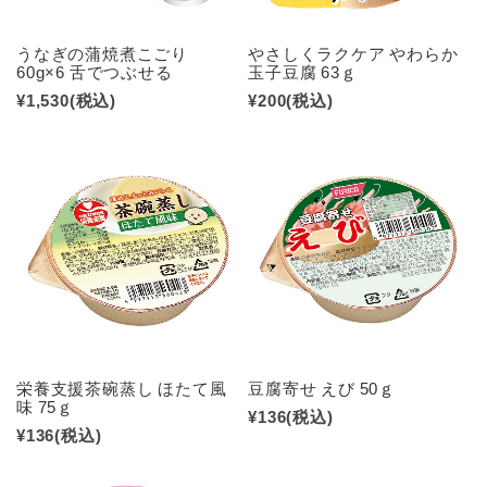
うなぎの蒲焼煮こごり
やさしくラクケア やわらか
60g×6 舌でつぶせる
玉子豆腐 63ｇ
¥1,530
(税込)
¥200
(税込)
栄養支援茶碗蒸し ほたて風
豆腐寄せ えび 50ｇ
味 75ｇ
¥136
(税込)
¥136
(税込)