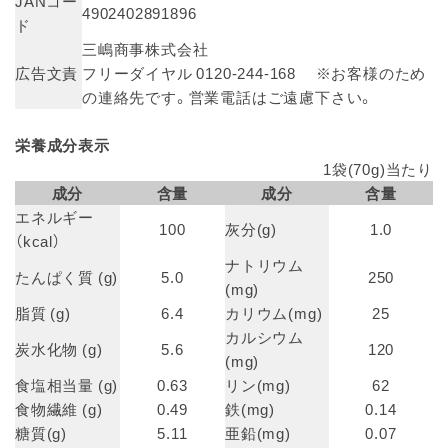
JANコー
4902402891896
ド
三嶋商事株式会社
広告文責
フリーダイヤル 0120-244-168 ※お客様のため
の連絡先です。営業電話はご遠慮下さい。
栄養成分表示
1袋(70g)当たり
成分
含量
成分
含量
エネルギー
100
灰分(g)
1.0
（kcal）
ナトリウム
たんぱく質 (g)
5.0
250
(mg)
脂質 (g)
6.4
カリウム(mg)
25
カルシウム
炭水化物 (g)
5.6
120
(mg)
食塩相当量 (g)
0.63
リン(mg)
62
食物繊維 (g)
0.49
鉄(mg)
0.14
糖質(g)
5.11
亜鉛(mg)
0.07