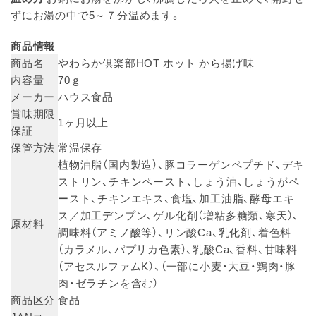
ずにお湯の中で5～７分温めます。
商品情報
商品名
やわらか倶楽部HOT ホット から揚げ味
内容量
70ｇ
メーカー
ハウス食品
賞味期限
1ヶ月以上
保証
保管方法
常温保存
植物油脂（国内製造）、豚コラーゲンペプチド、デキ
ストリン、チキンペースト、しょう油、しょうがペ
ースト、チキンエキス、食塩、加工油脂、酵母エキ
ス／加工デンプン、ゲル化剤（増粘多糖類、寒天）、
原材料
調味料（アミノ酸等）、リン酸Ca、乳化剤、着色料
（カラメル、パプリカ色素）、乳酸Ca、香料、甘味料
（アセスルファムK）、（一部に小麦・大豆・鶏肉・豚
肉・ゼラチンを含む）
商品区分
食品