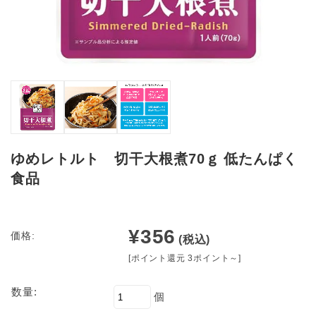
ゆめレトルト 切干大根煮70ｇ 低たんぱく
食品
¥356
価格:
(税込)
[ポイント還元 3ポイント～]
数量:
個