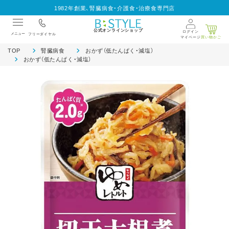
1982年創業、腎臓病食・介護食・治療食専門店
公式オンラインショップ
ログイン
メニュー
フリーダイヤル
マイページ
買い物かご
TOP
腎臓病食
おかず（低たんぱく・減塩）
おかず（低たんぱく・減塩）