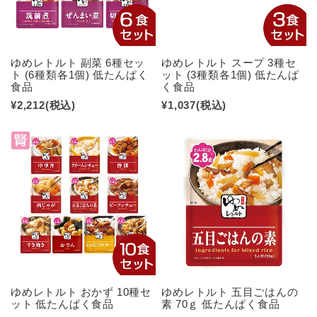
ゆめレトルト 副菜 6種セッ
ゆめレトルト スープ 3種セ
ト (6種類各1個) 低たんぱく
ット (3種類各1個) 低たんぱ
食品
く食品
¥2,212
(税込)
¥1,037
(税込)
ゆめレトルト おかず 10種セ
ゆめレトルト 五目ごはんの
ット 低たんぱく食品
素 70ｇ 低たんぱく食品