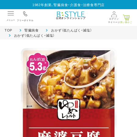
1982年創業、腎臓病食・介護食・治療食専門店
公式オンラインショップ
ログイン
メニュー
フリーダイヤル
マイページ
買い物かご
TOP
腎臓病食
おかず（低たんぱく・減塩）
おかず（低たんぱく・減塩）