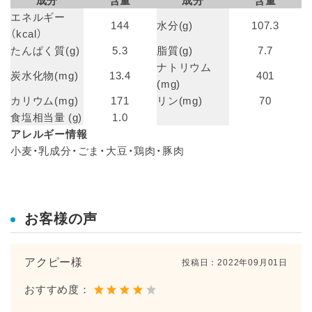
エネルギー
144
水分(g)
107.3
（kcal）
たんぱく質(g)
5.3
脂質(g)
7.7
ナトリウム
炭水化物(mg)
13.4
401
(mg)
カリウム(mg)
171
リン(mg)
70
食塩相当量 (g)
1.0
アレルギー情報
小麦・乳成分・ごま・大豆・鶏肉・豚肉
お客様の声
アクピー様
投稿日：
2022年09月01日
おすすめ度：