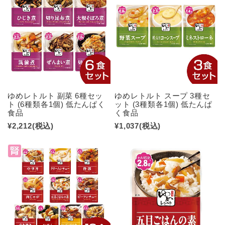
ゆめレトルト 副菜 6種セッ
ゆめレトルト スープ 3種セ
ト (6種類各1個) 低たんぱく
ット (3種類各1個) 低たんぱ
食品
く食品
¥2,212
(税込)
¥1,037
(税込)