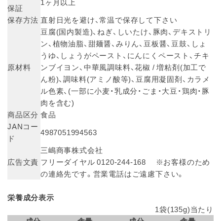
1ヶ月以上
保証
保存方法
直射日光を避け、常温で保存して下さい
豆腐(国内製造)、ねぎ、しいたけ、豚肉、デキストリ
ン、植物油脂、甜麺醤、みりん、豆板醤、豆鼓、しょ
うゆ、しょうがペースト、にんにくペースト、チキ
原材料
ンブイヨン、中華風調味料、花椒 / 増粘剤(加工で
ん粉)、調味料(アミノ酸等)、豆腐用凝固剤、カラメ
ル色素、(一部に小麦・乳成分・ごま・大豆・鶏肉・豚
肉を含む)
商品区分
食品
JANコー
4987051994563
ド
三嶋商事株式会社
広告文責
フリーダイヤル 0120-244-168 ※お客様のため
の連絡先です。営業電話はご遠慮下さい。
栄養成分表示
1袋(135g)当たり
成分
含量
成分
含量