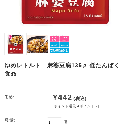
ゆめレトルト 麻婆豆腐135ｇ 低たんぱく
食品
¥442
価格:
(税込)
[ポイント還元 4ポイント～]
数量:
個