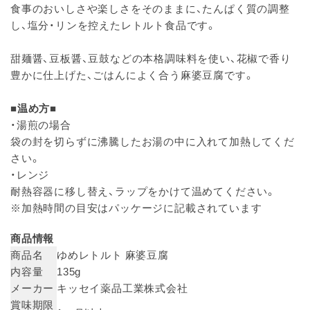
食事のおいしさや楽しさをそのままに、たんぱく質の調整
し、塩分・リンを控えたレトルト食品です。
甜麺醤、豆板醤、豆鼓などの本格調味料を使い、花椒で香り
豊かに仕上げた、ごはんによく合う麻婆豆腐です。
■温め方■
・湯煎の場合
袋の封を切らずに沸騰したお湯の中に入れて加熱してくだ
さい。
・レンジ
耐熱容器に移し替え、ラップをかけて温めてください。
※加熱時間の目安はパッケージに記載されています
商品情報
商品名
ゆめレトルト 麻婆豆腐
内容量
135g
メーカー
キッセイ薬品工業株式会社
賞味期限