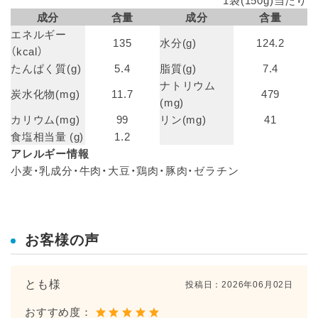
成分
含量
成分
含量
エネルギー
135
水分(g)
124.2
（kcal）
たんぱく質(g)
5.4
脂質(g)
7.4
ナトリウム
炭水化物(mg)
11.7
479
(mg)
カリウム(mg)
99
リン(mg)
41
食塩相当量 (g)
1.2
アレルギー情報
小麦・乳成分・牛肉・大豆・鶏肉・豚肉・ゼラチン
お客様の声
とも様
投稿日：
2026年06月02日
おすすめ度：