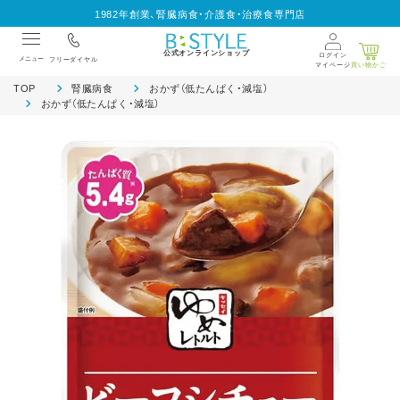
1982年創業、腎臓病食・介護食・治療食専門店
公式オンラインショップ
ログイン
メニュー
フリーダイヤル
マイページ
買い物かご
TOP
腎臓病食
おかず（低たんぱく・減塩）
おかず（低たんぱく・減塩）