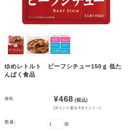
ゆめレトルト ビーフシチュー150ｇ 低た
んぱく食品
¥468
価格:
(税込)
[ポイント還元 4ポイント～]
数量:
個