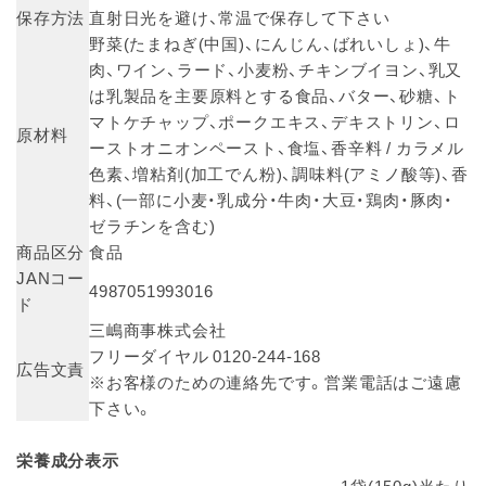
保存方法
直射日光を避け、常温で保存して下さい
野菜(たまねぎ(中国)、にんじん、ばれいしょ)、牛
肉、ワイン、ラード、小麦粉、チキンブイヨン、乳又
は乳製品を主要原料とする食品、バター、砂糖、ト
マトケチャップ、ポークエキス、デキストリン、ロ
原材料
ーストオニオンペースト、食塩、香辛料 / カラメル
色素、増粘剤(加工でん粉)、調味料(アミノ酸等)、香
料、(一部に小麦・乳成分・牛肉・大豆・鶏肉・豚肉・
ゼラチンを含む)
商品区分
食品
JANコー
4987051993016
ド
三嶋商事株式会社
フリーダイヤル 0120-244-168
広告文責
※お客様のための連絡先です。営業電話はご遠慮
下さい。
栄養成分表示
1袋(150g)当たり