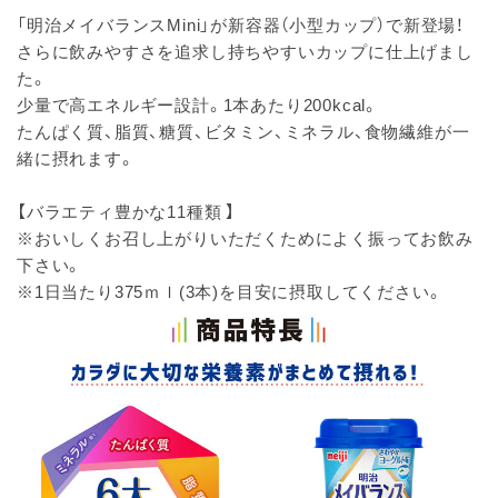
「明治メイバランスMini」が新容器（小型カップ）で新登場！
さらに飲みやすさを追求し持ちやすいカップに仕上げまし
た。
少量で高エネルギー設計。1本あたり200kcal。
たんぱく質、脂質、糖質、ビタミン、ミネラル、食物繊維が一
緒に摂れます。
【バラエティ豊かな11種類 】
※おいしくお召し上がりいただくためによく振ってお飲み
下さい。
※1日当たり375ｍｌ(3本)を目安に摂取してください。