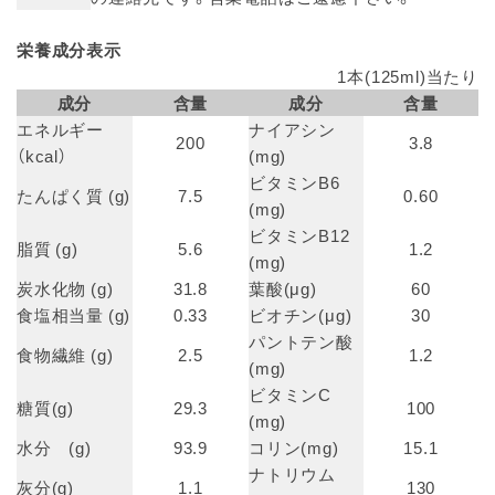
栄養成分表示
1本(125ml)当たり
成分
含量
成分
含量
エネルギー
ナイアシン
200
3.8
（kcal）
(mg)
ビタミンB6
たんぱく質 (g)
7.5
0.60
(mg)
ビタミンB12
脂質 (g)
5.6
1.2
(mg)
炭水化物 (g)
31.8
葉酸(μg)
60
食塩相当量 (g)
0.33
ビオチン(μg)
30
パントテン酸
食物繊維 (g)
2.5
1.2
(mg)
ビタミンC
糖質(g)
29.3
100
(mg)
水分 (g)
93.9
コリン(mg)
15.1
ナトリウム
灰分(g)
1.1
130