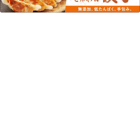
この商品を見た人はこちらの商品
もチェックしています！
メイバランスＭｉｎｉカッ
メイバランスＭｉｎｉカッ
プ ヨーグルト味
プ ストロベリー味
125ml×24本
125ml×24本
¥5,724
(税込)
¥5,724
(税込)
お取り寄せ/流動食/高エネルギー/メイ
お取り寄せ/流動食/高エネルギー/メイ