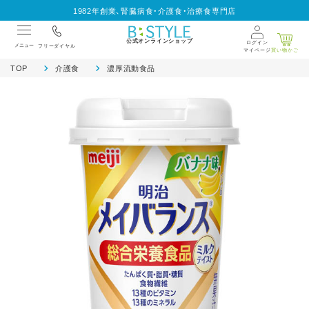
1982年創業、腎臓病食・介護食・治療食専門店
公式オンラインショップ
ログイン
メニュー
フリーダイヤル
マイページ
買い物かご
TOP
介護食
濃厚流動食品