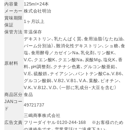
内容量
125ml×24本
メーカー
株式会社明治
賞味期限
1ヶ月以上
保証
保管方法
常温保存
デキストリン、乳たんぱく質、食用油脂（なたね油、
パーム分別油）、難消化性デキストリン、ショ糖、食
塩、食用酵母／カゼインNa、乳化剤、リン酸K、
V.C、クエン酸K、クエン酸Na、炭酸Mg、塩化K、香
原材料
料、pH調整剤、クチナシ色素、グルコン酸亜鉛、
V.E、硫酸鉄、ナイアシン、パントテン酸Ca、V.B6、
グルコン酸銅、V.B2、V.B1、V.A、葉酸、ビオチン、
V.K、V.B12、V.D、（一部に乳成分・大豆を含む）
商品区分
食品
JANコー
49721737
ド
三嶋商事株式会社
広告文責
フリーダイヤル 0120-244-168 ※お客様のため
の連絡先です。営業電話はご遠慮下さい。