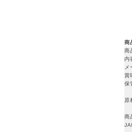
商
商
内
メ
賞
保
原
商
J