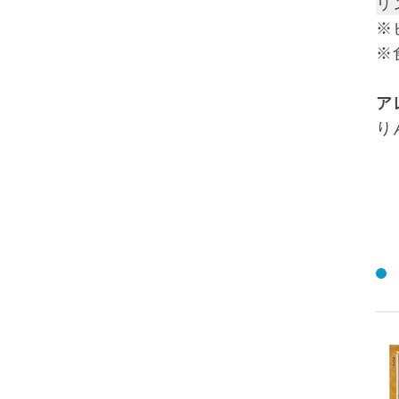
リン
※
※
ア
り