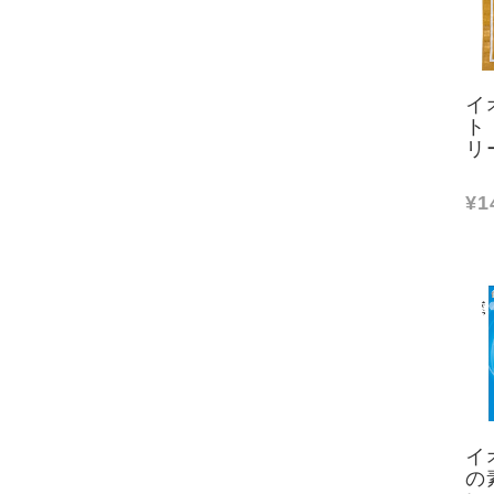
イ
ト
リ
¥1
イ
の