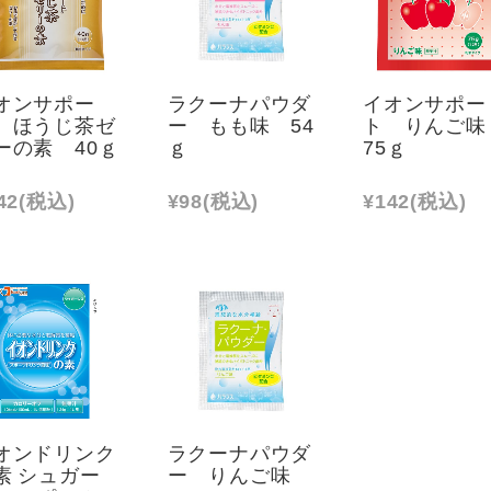
オンサポー
ラクーナパウダ
イオンサポー
 ほうじ茶ゼ
ー もも味 54
ト りんご
ーの素 40ｇ
ｇ
75ｇ
42
(税込)
¥98
(税込)
¥142
(税込)
オンドリンク
ラクーナパウダ
素 シュガー
ー りんご味