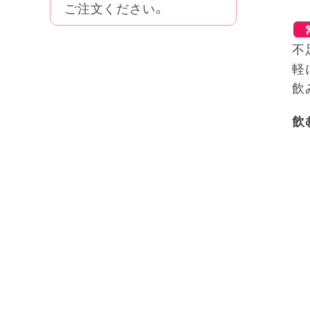
ご注文ください。
不
軽
飲
飲