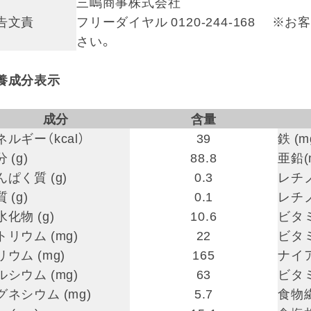
三嶋商事株式会社
告文責
フリーダイヤル 0120-244-168
さい。
養成分表示
成分
含量
ネルギー（kcal）
39
鉄 (m
 (g)
88.8
亜鉛(
んぱく質 (g)
0.3
レチノ
 (g)
0.1
レチノ
水化物 (g)
10.6
ビタミ
トリウム (mg)
22
ビタミ
リウム (mg)
165
ナイア
ルシウム (mg)
63
ビタミ
グネシウム (mg)
5.7
食物繊