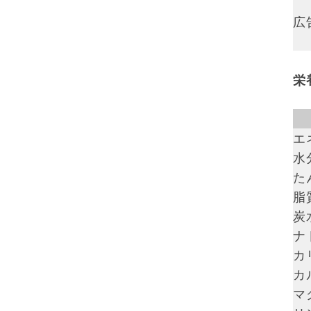
広
栄
エ
水分
た
脂質
炭
ナ
カ
カ
マ