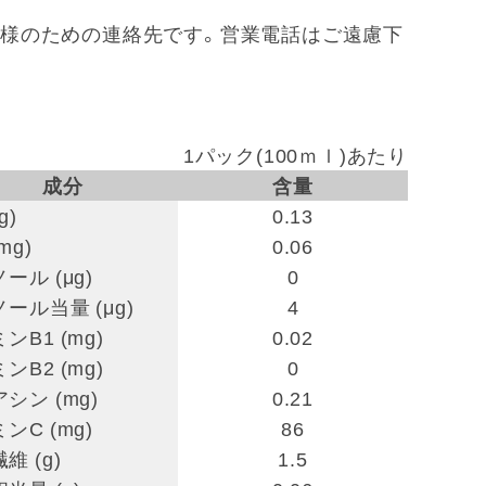
 ※お客様のための連絡先です。営業電話はご遠慮下
1パック(100ｍｌ)あたり
成分
含量
g)
0.13
mg)
0.06
ール (μg)
0
ール当量 (μg)
4
ンB1 (mg)
0.02
ンB2 (mg)
0
シン (mg)
0.21
ンC (mg)
86
維 (g)
1.5