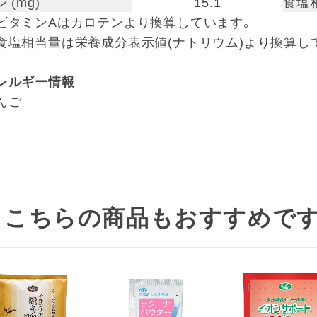
 (mg)
15.1
食塩相
ビタミンAはカロテンより換算しています。
食塩相当量は栄養成分表示値(ナトリウム)より換算し
レルギー情報
んご
こちらの商品もおすすめです