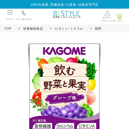
1982年創業、腎臓病食・介護食・治療食専門店
公式オンラインショップ
ログイン
メニュー
フリーダイヤル
マイページ
買い物かご
TOP
栄養補助食品
ビタミン・ミネラル
飲料