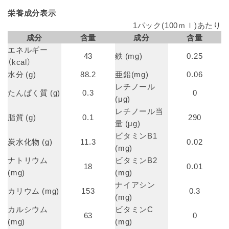
栄養成分表示
1パック(100ｍｌ)あたり
成分
含量
成分
含量
エネルギー
43
鉄 (mg)
0.25
（kcal）
水分 (g)
88.2
亜鉛(mg)
0.06
レチノール
たんぱく質 (g)
0.3
0
(μg)
レチノール当
脂質 (g)
0.1
290
量 (μg)
ビタミンB1
炭水化物 (g)
11.3
0.02
(mg)
ナトリウム
ビタミンB2
18
0.01
(mg)
(mg)
ナイアシン
カリウム (mg)
153
0.3
(mg)
カルシウム
ビタミンC
63
0
(mg)
(mg)