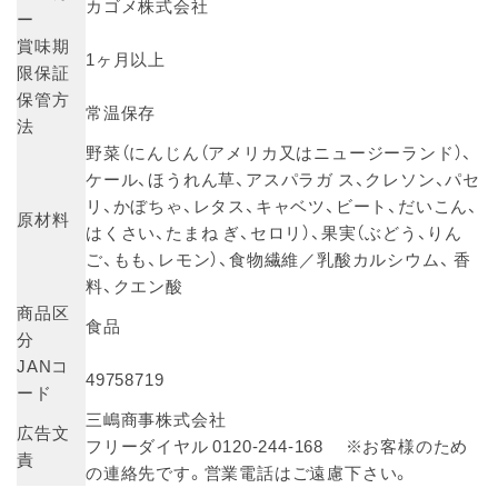
カゴメ株式会社
ー
賞味期
1ヶ月以上
限保証
保管方
常温保存
法
野菜（にんじん（アメリカ又はニュージーランド）、
ケール、ほうれん草、アスパラガ ス、クレソン、パセ
リ、かぼちゃ、レタス、キャベツ、ビート、だいこん、
原材料
はくさい、たまね ぎ、セロリ）、果実（ぶどう、りん
ご、もも、レモン）、食物繊維／乳酸カルシウム、 香
料、クエン酸
商品区
食品
分
JANコ
49758719
ード
三嶋商事株式会社
広告文
フリーダイヤル 0120-244-168 ※お客様のため
責
の連絡先です。営業電話はご遠慮下さい。