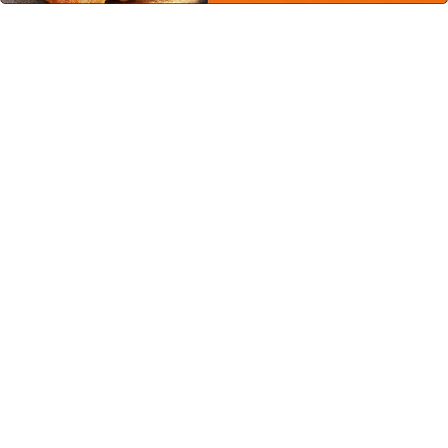
この商品を見た人はこちらの商品
もチェックしています！
カゴメ 飲む野菜と果実
カゴメ 飲む野菜と果実
デザートに 100ml
ピーチ味 100ｍｌ
¥63
(税込)
¥63
(税込)
ミックスジュース/ビタミン・ミネラル/
ミックスジュース/ビタミン・ミネラル/
食物繊維/カルシウム/水分補給/カゴメ
食物繊維/カルシウム/水分補給/カゴメ