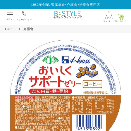
1982年創業、腎臓病食・介護食・治療食専門店
公式オンラインショップ
ログイン
メニュー
フリーダイヤル
マイページ
買い物かご
TOP
介護食