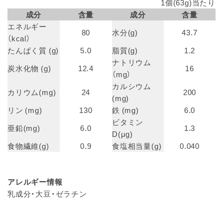
1個(63g)当たり
成分
含量
成分
含量
エネルギー
80
水分(g)
43.7
（kcal）
たんぱく質 (g)
5.0
脂質(g)
1.2
ナトリウム
炭水化物 (g)
12.4
16
（mg）
カルシウム
カリウム(mg)
24
200
(mg)
リン (mg)
130
鉄 (mg)
6.0
ビタミン
亜鉛(mg)
6.0
1.3
D(μg)
食物繊維(g)
0.9
食塩相当量(g)
0.040
アレルギー情報
乳成分・大豆・ゼラチン