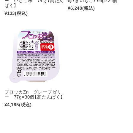
ー いちご味 74ｇ【高たん
苺（きいちご） 66g×24個
ぱく】
¥6,240
(税込)
¥133
(税込)
プロッカZn グレープゼリ
ー 77g×30個【高たんぱく】
¥4,185
(税込)