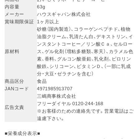
内容量
63g
メーカー
ハウスギャバン株式会社
賞味期限保証
1ヶ月以上
砂糖（国内製造）、コラーゲンペプチド、植物
油脂クリーム、乳清たん白、デキストリン、イ
ンスタントコーヒー／リン酸Ｃａ、セルロー
原材料
ス、ゲル化剤（増粘多糖類、寒天）、カラメル色
素、香料、グルコン酸亜鉛、乳化剤、ピロリン
酸鉄、シリコーン、ビタミンＤ、（一部に乳成
分・大豆・ゼラチンを含む）
商品区分
食品
JANコード
4971985913707
三嶋商事株式会社
フリーダイヤル 0120-244-168
広告文責
※お客様のための連絡先です。営業電話はご
遠慮下さい。
■栄養成分表示■