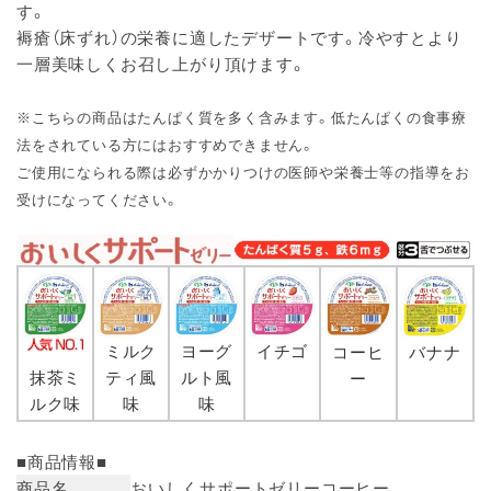
す。
褥瘡（床ずれ）の栄養に適したデザートです。冷やすとより
一層美味しくお召し上がり頂けます。
※こちらの商品はたんぱく質を多く含みます。低たんぱくの食事療
法をされている方にはおすすめできません。
ご使用になられる際は必ずかかりつけの医師や栄養士等の指導をお
受けになってください。
ミルク
ヨーグ
イチゴ
コーヒ
バナナ
抹茶ミ
ティ風
ルト風
ー
ルク味
味
味
■商品情報■
商品名
おいしくサポートゼリーコーヒー