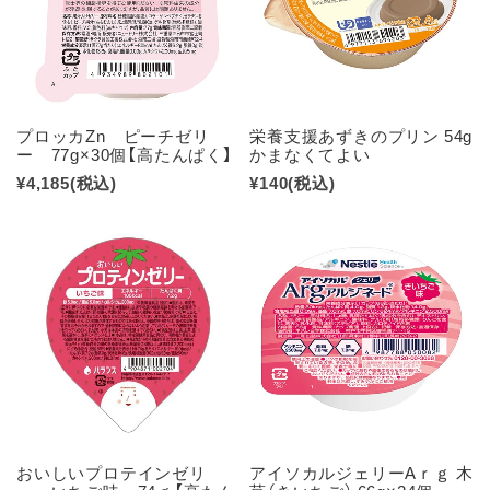
プロッカZn ピーチゼリ
栄養支援あずきのプリン 54g
ー 77g×30個【高たんぱく】
かまなくてよい
¥4,185
(税込)
¥140
(税込)
おいしいプロテインゼリ
アイソカルジェリーAｒｇ 木