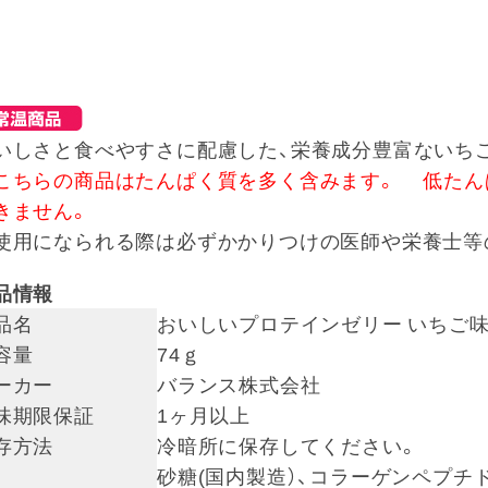
いしさと食べやすさに配慮した、栄養成分豊富ないち
こちらの商品はたんぱく質を多く含みます。 低たん
きません。
使用になられる際は必ずかかりつけの医師や栄養士等
品情報
品名
おいしいプロテインゼリー いちご
容量
74ｇ
ーカー
バランス株式会社
味期限保証
1ヶ月以上
存方法
冷暗所に保存してください。
砂糖(国内製造）、コラーゲンペプチ