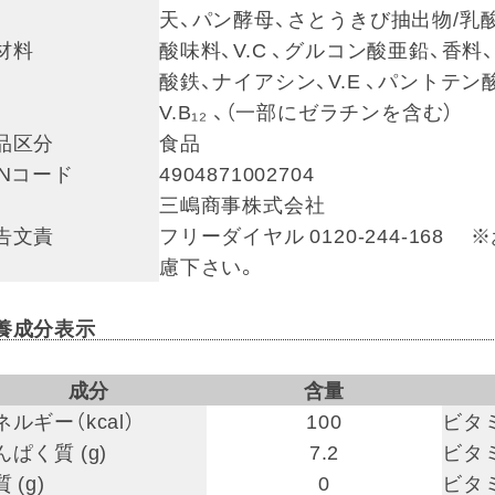
天、パン酵母、さとうきび抽出物/乳酸
材料
酸味料、V.C 、グルコン酸亜鉛、香
酸鉄、ナイアシン、V.E 、パントテン酸Ca、 Ｖ
V.B₁₂ 、（一部にゼラチンを含む）
品区分
食品
ANコード
4904871002704
三嶋商事株式会社
告文責
フリーダイヤル 0120-244-1
慮下さい。
養成分表示
成分
含量
ネルギー（kcal）
100
ビタミ
んぱく質 (g)
7.2
ビタミ
 (g)
0
ビタミ