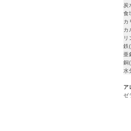
炭
食
カ
カ
リン
鉄(
亜鉛
銅(
水分
ア
ゼ