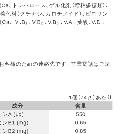
Ca、トレハロース、ゲル化剤（増粘多糖類）、
料、着色料（クチナシ、カロチノイド）、ピロリン
.B₁ 、V.B₂ 、V.B₆ 、V.A 、葉酸、V.D 、
68 ※お客様のための連絡先です。営業電話はご遠
1個（74ｇ）あたり
成分
含量
ンA (μg)
550
ンB1 (mg)
0.65
ンB2 (mg)
0.85