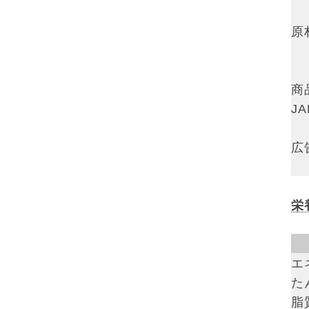
原
商
J
広
栄
エ
た
脂質