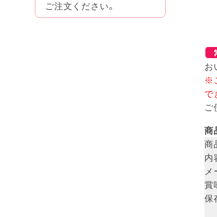
ご注文ください。
お
※
で
ご
商
商
内
メ
賞
保