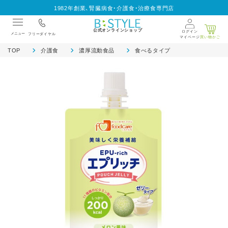
1982年創業、腎臓病食・介護食・治療食専門店
公式オンラインショップ
ログイン
メニュー
フリーダイヤル
マイページ
買い物かご
TOP
介護食
濃厚流動食品
食べるタイプ