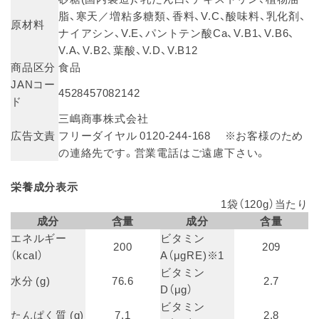
脂、寒天／増粘多糖類、香料、V.C、酸味料、乳化剤、
原材料
ナイアシン、V.E、パントテン酸Ca、V.B1、V.B6、
V.A、V.B2、葉酸、V.D、V.B12
商品区分
食品
JANコー
4528457082142
ド
三嶋商事株式会社
広告文責
フリーダイヤル 0120-244-168 ※お客様のため
の連絡先です。営業電話はご遠慮下さい。
栄養成分表示
1袋（120g）当たり
成分
含量
成分
含量
エネルギー
ビタミン
200
209
（kcal）
A（μgRE)※1
ビタミン
水分 (g)
76.6
2.7
D（μg）
ビタミン
たんぱく質 (g)
7.1
2.8