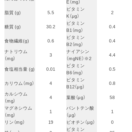
E（mg）
ビタミン
脂質 (g)
5.5
2
K（μg）
ビタミン
糖質 (g)
30.2
0.4
B1（mg）
ビタミン
食物繊維(g)
0.6
0.4
B2（mg）
ナトリウム
ナイアシン
3
4.4
（mg）
（mgNE）※2
ビタミン
食塩相当量 (g)
0.01
0.5
B6（mg）
ビタミン
カリウム（mg）
4
0.8
B12（μg）
カルシウム
4
葉酸（µg）
58
（mg）
マグネシウム
パントテン酸
1
1
（mg）
（µg）
リン（mg）
19
ビオチン（µg）
0
ビタミン