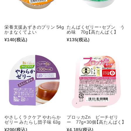
栄養支援あずきのプリン 54g
たんぱくゼリー・セブン う
かまなくてよい
め味 70g【高たんぱく】
¥140
(税込)
¥135
(税込)
やさしくラクケア やわらか
プロッカZn ピーチゼリ
ゼリー みたらし団子味 63g
ー 77g×30個【高たんぱく】
¥200
(税込)
¥4,185
(税込)