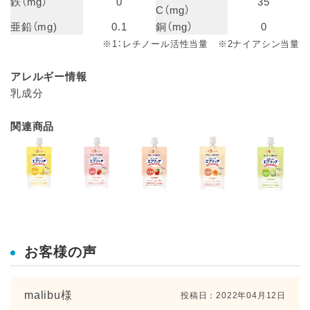
鉄（mg）
0
35
C（mg）
亜鉛（mg)
0.1
銅（mg）
0
※1：レチノール活性当量 ※2ナイアシン当量
アレルギー情報
乳成分
関連商品
お客様の声
malibu様
投稿日：
2022年04月12日