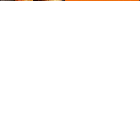
この商品を見た人はこちらの商品
もチェックしています！
生活日記ごはんツインパッ
生活日記ごはんツインパッ
ク1/25 40食セット
ク1/25 （140g×2）×20食
¥20,460
(税込)
¥10,230
(税込)
腎臓病食/少量サイズ/低たんぱく/ごは
腎臓病食/少量サイズ/低たんぱく/ごは
ん/トレータイプ/ニュートリー
ん/トレータイプ/ニュートリー