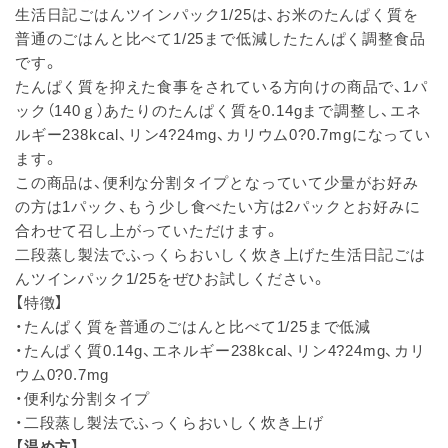
生活日記ごはんツインパック1/25は、お米のたんぱく質を
普通のごはんと比べて1/25まで低減したたんぱく調整食品
です。
たんぱく質を抑えた食事をされている方向けの商品で、1パ
ック（140ｇ）あたりのたんぱく質を0.14gまで調整し、エネ
ルギー238kcal、リン4?24mg、カリウム0?0.7mgになってい
ます。
この商品は、便利な分割タイプとなっていて少量がお好み
の方は1パック、もう少し食べたい方は2パックとお好みに
合わせて召し上がっていただけます。
二段蒸し製法でふっくらおいしく炊き上げた生活日記ごは
んツインパック1/25をぜひお試しください。
【特徴】
・たんぱく質を普通のごはんと比べて1/25まで低減
・たんぱく質0.14g、エネルギー238kcal、リン4?24mg、カリ
ウム0?0.7mg
・便利な分割タイプ
・二段蒸し製法でふっくらおいしく炊き上げ
【温め方】