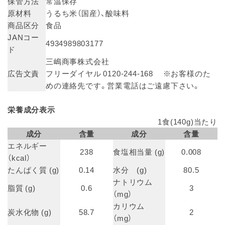
保管方法
常温保存
原材料
うるち米（国産）、酸味料
商品区分
食品
JANコー
4934989803177
ド
三嶋商事株式会社
広告文責
フリーダイヤル 0120-244-168 ※お客様のた
めの連絡先です。営業電話はご遠慮下さい。
栄養成分表示
1食(140g)当たり
成分
含量
成分
含量
エネルギー
238
食塩相当量 (g)
0.008
（kcal）
たんぱく質 (g)
0.14
水分 (g)
80.5
ナトリウム
脂質 (g)
0.6
3
（mg）
カリウム
炭水化物 (g)
58.7
2
（mg）