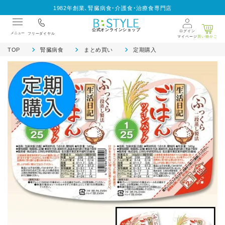
1982年創業、腎臓病食・介護食・治療食専門店
公式オンラインショップ
ログイン
メニュー
フリーダイヤル
マイページ
買い物かご
TOP
腎臓病食
まとめ買い
定期購入