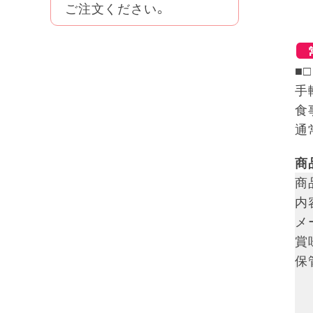
ご注文ください。
■
手
食
通
商
商
内
メ
賞
保