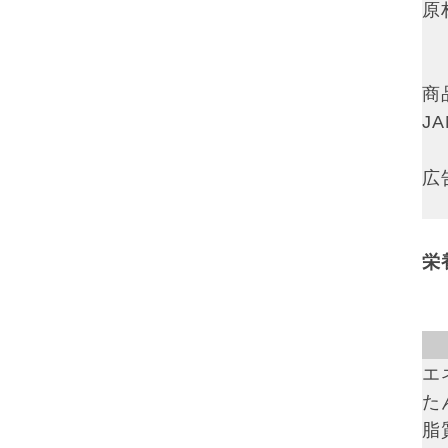
原
商
J
広
栄
エ
た
脂質