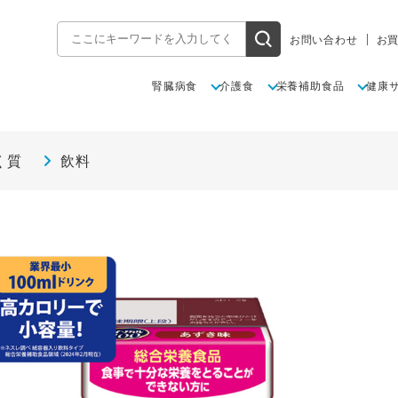
お問い合わせ
お
腎臓病食
介護食
栄養補助食品
健康
く質
飲料