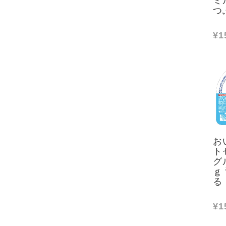
つ
¥1
お
ト
グ
ｇ
る
¥1