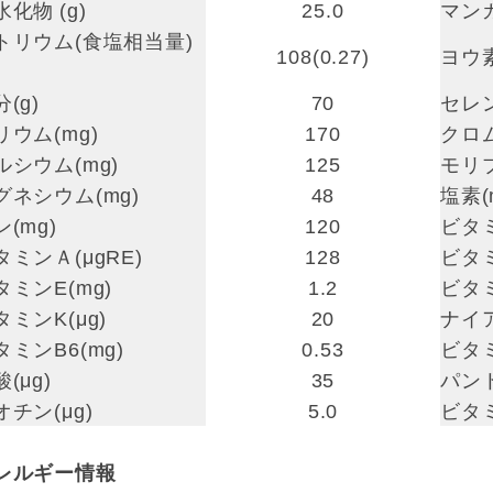
水化物 (g)
25.0
マンガ
トリウム(食塩相当量)
108(0.27)
ヨウ素
(g)
70
セレン
リウム(mg)
170
クロム
ルシウム(mg)
125
モリブ
グネシウム(mg)
48
塩素(
(mg)
120
ビタミ
タミンＡ(μgRE)
128
ビタミ
タミンE(mg)
1.2
ビタミ
タミンK(μg)
20
ナイア
タミンB6(mg)
0.53
ビタミ
(μg)
35
パント
オチン(μg)
5.0
ビタミ
レルギー情報