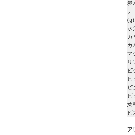
炭
ナ
(g)
水分
カ
カ
マ
リン
ビ
ビ
ビ
ビ
葉酸
ビ
ア