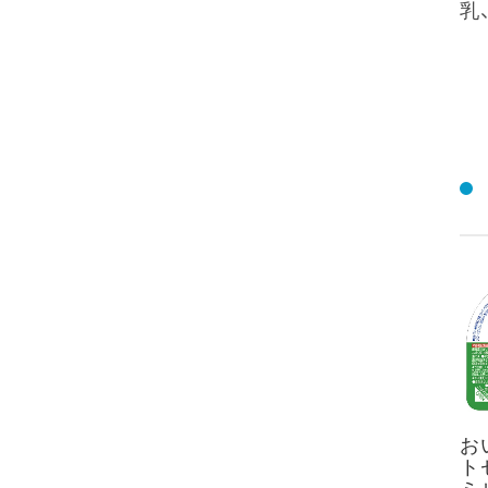
乳
お
ト
ミ