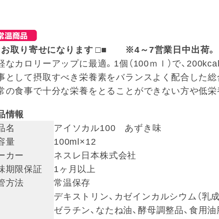
□ お取り寄せになります □■ ※4～7営業日中出荷。
軽なカロリーアップに最適。1個（100ｍｌ）で、200kc
事として摂取すべき栄養素をバランスよく配合した総
常の食事で十分な栄養をとることができない方や低栄
品情報
品名
アイソカル100 あずき味
容量
100ml×12
ーカー
ネスレ日本株式会社
味期限保証
1ヶ月以上
管方法
常温保存
デキストリン、カゼインカルシウム（乳成
ゼラチン、なたね油、酵母調整品、食用油