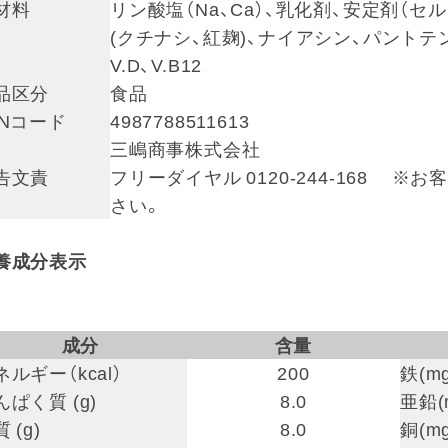
材料
リン酸塩（Na、Ca）、乳化剤、安定剤（セ
(クチナシ、紅麹)、ナイアシン、パントテン酸Ca、
V.D、V.B12
品区分
食品
ANコード
4987788511613
三嶋商事株式会社
告文責
フリーダイヤル 0120-244-168
さい。
養成分表示
成分
含量
ネルギー（kcal）
200
鉄(
んぱく質 (g)
8.0
亜鉛(
 (g)
8.0
銅(mg