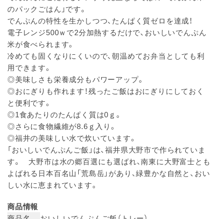
のパックごはん」です。
でんぷんの特性を生かしつつ、たんぱく質ゼロを達成！
電子レンジ500ｗで2分加熱するだけで、おいしいでんぷん
米が食べられます。
冷めても固くなりにくいので、朝温めてお弁当としても利
用できます。
◎美味しさも栄養成分もパワーアップ。
◎おにぎりも作れます！残ったご飯はおにぎりにしておく
と便利です。
◎1食あたりのたんぱく質は0ｇ。
◎さらに食物繊維が8.6ｇ入り。
◎福井の美味しい水で炊いています。
「おいしいでんぷんご飯」は、福井県大野市で作られていま
す。 大野市は水の郷百選にも選ばれ、南東に大野富士とも
よばれる日本百名山「荒島岳」があり、緑豊かな自然と、おい
しい水に恵まれています。
商品情報
商品名
おいしいでんぷんご飯（トレー）