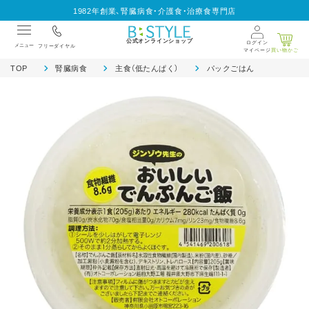
1982年創業、腎臓病食・介護食・治療食専門店
公式オンラインショップ
ログイン
メニュー
フリーダイヤル
マイページ
買い物かご
TOP
腎臓病食
主食（低たんぱく）
パックごはん