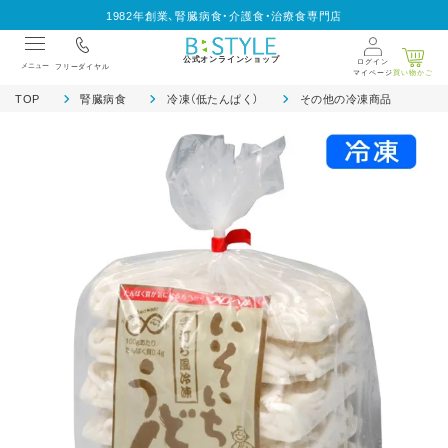
1982年創業、腎臓病食・介護食・治療食専門店
公式オンラインショップ
ログイン
メニュー
フリーダイヤル
マイページ
買い物かご
TOP
腎臓病食
冷凍（低たんぱく）
その他の冷凍商品