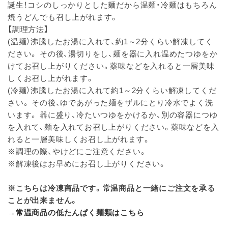
誕生！コシのしっかりとした麺だから温麺・冷麺はもちろん
焼うどんでも召し上がれます。
【調理方法】
(温麺）沸騰したお湯に入れて、約1～2分くらい解凍してく
ださい。 その後、湯切りをし、麺を器に入れ温めたつゆをか
けてお召し上がりください。薬味などを入れると一層美味
しくお召し上がれます。
(冷麺）沸騰したお湯に入れて約1～2分くらい解凍してくだ
さい。 その後、ゆであがった麺をザルにとり冷水でよく洗
います。 器に盛り、冷たいつゆをかけるか、別の容器につゆ
を入れて、麺を入れてお召し上がりください。薬味などを入
れると一層美味しくお召し上がれます。
※調理の際、やけどにご注意ください。
※解凍後はお早めにお召し上がりください。
※こちらは冷凍商品です。常温商品と一緒にご注文を承る
ことが出来ません。
→常温商品の低たんぱく麺類はこちら