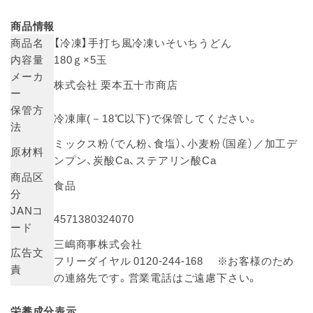
商品情報
商品名
【冷凍】手打ち風冷凍いそいちうどん
内容量
180ｇ×5玉
メーカ
株式会社 栗本五十市商店
ー
保管方
冷凍庫(－18℃以下)で保管してください。
法
ミックス粉（でん粉、食塩）、小麦粉（国産）／加工デ
原材料
ンプン、炭酸Ca、ステアリン酸Ca
商品区
食品
分
JANコ
4571380324070
ード
三嶋商事株式会社
広告文
フリーダイヤル 0120-244-168 ※お客様のため
責
の連絡先です。営業電話はご遠慮下さい。
栄養成分表示