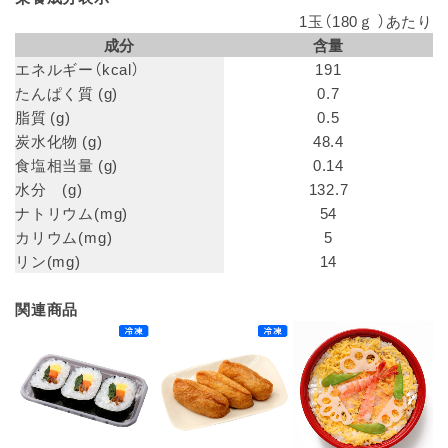
1玉（180ｇ ）あたり
成分
含量
エネルギー（kcal）
191
たんぱく質 (g)
0.7
脂質 (g)
0.5
炭水化物 (g)
48.4
食塩相当量 (g)
0.14
水分 (g)
132.7
ナトリウム(mg)
54
カリウム(mg)
5
リン(mg)
14
関連商品