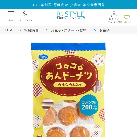
1982年創業、腎臓病食・介護食・治療食専門店
公式オンラインショップ
ログイン
メニュー
フリーダイヤル
マイページ
買い物かご
TOP
腎臓病食
お菓子・デザート・飲料
お菓子