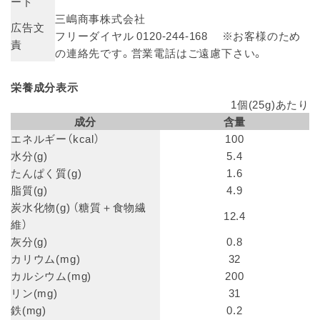
ード
三嶋商事株式会社
広告文
フリーダイヤル 0120-244-168 ※お客様のため
責
の連絡先です。営業電話はご遠慮下さい。
栄養成分表示
1個(25g)あたり
成分
含量
エネルギー（kcal）
100
水分(g)
5.4
たんぱく質(g)
1.6
脂質(g)
4.9
炭水化物(g) （糖質＋食物繊
12.4
維）
灰分(g)
0.8
カリウム(mg)
32
カルシウム(mg)
200
リン(mg)
31
鉄(mg)
0.2