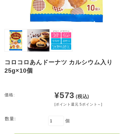
コロコロあんドーナツ カルシウム入り
25g×10個
¥573
価格:
(税込)
[ポイント還元 5ポイント～]
数量:
個