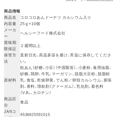
商品情報
商品名
コロコロあんドーナツ カルシウム入り
内容量
25ｇ×10個
メーカ
ヘルシーフード株式会社
ー
賞味期
２週間以上
限保証
保管方
直射日光、高温多湿を避け、常温に保存してくださ
法
い。
粒あん（砂糖、小豆）（中国製造）、小麦粉、食用油脂、
砂糖、鶏卵、牛乳、マーガリン、脱脂大豆粉、脱脂粉
原材料
乳、食塩、乾燥卵黄、でん粉／卵殻カルシウム、膨張
剤、香料、増粘剤（グァーガム）、乳化剤、着色料
（V.B₂、カロチン）
商品区
食品
分
JANコ
4538825591015