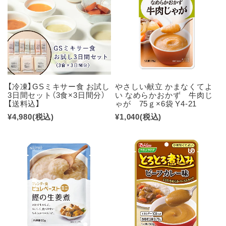
【冷凍】GSミキサー食 お試し
やさしい献立 かまなくてよ
3日間セット（3食×3日間分）
い なめらかおかず 牛肉じ
【送料込】
ゃが 75ｇ×6袋 Y4-21
¥4,980
(税込)
¥1,040
(税込)