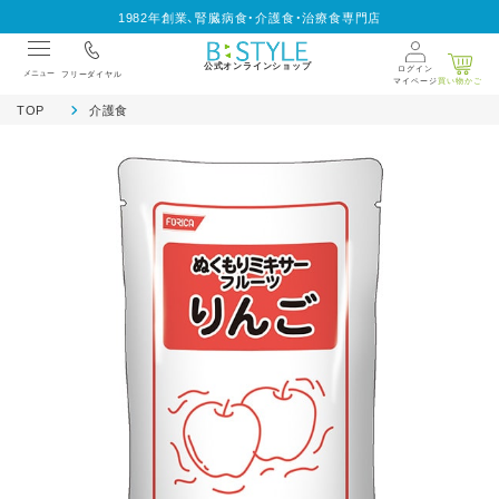
1982年創業、腎臓病食・介護食・治療食専門店
公式オンラインショップ
ログイン
メニュー
フリーダイヤル
マイページ
買い物かご
TOP
介護食