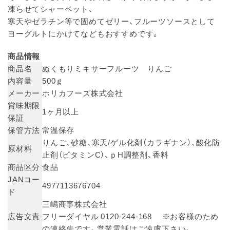
凍らせてシャーベット、
寒天やゼラチン等で固めてゼリー、フルーツソースとして
ヨーグルトにかけてなどもおすすめです。
商品情報
商品名
ぬくもりミキサーフルーツ りんご
内容量
500ｇ
メーカー
ホリカフーズ株式会社
賞味期限
1ヶ月以上
保証
保管方法
常温保存
りんご、砂糖、寒天/ゲル化剤（カラギナン）、酸化防
原材料
止剤（ビタミンC）、ｐH調整剤、香料
商品区分
食品
JANコー
4977113676704
ド
三嶋商事株式会社
広告文責
フリーダイヤル 0120-244-168 ※お客様のため
の連絡先です。営業電話はご遠慮下さい。