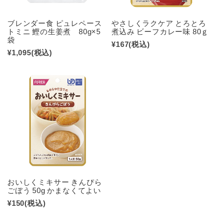
ブレンダー食 ピュレペース
やさしくラクケア とろとろ
トミニ 鰹の生姜煮 80g×5
煮込み ビーフカレー味 80ｇ
袋
¥167
(税込)
¥1,095
(税込)
おいしくミキサー きんぴら
ごぼう 50g かまなくてよい
¥150
(税込)