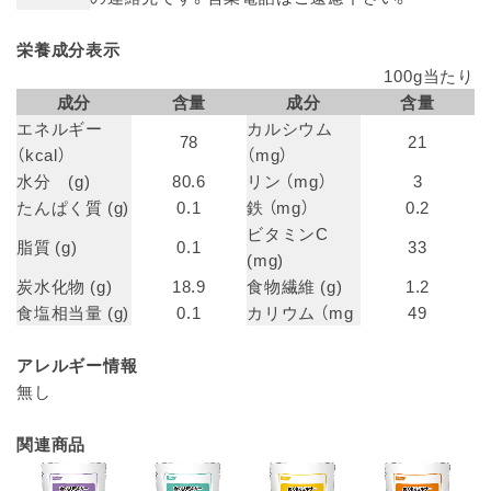
栄養成分表示
100g当たり
成分
含量
成分
含量
エネルギー
カルシウム
78
21
（kcal）
（mg）
水分 (g)
80.6
リン （mg）
3
たんぱく質 (g)
0.1
鉄 （mg）
0.2
ビタミンC
脂質 (g)
0.1
33
(mg)
炭水化物 (g)
18.9
食物繊維 (g)
1.2
食塩相当量 (g)
0.1
カリウム （mg
49
アレルギー情報
無し
関連商品