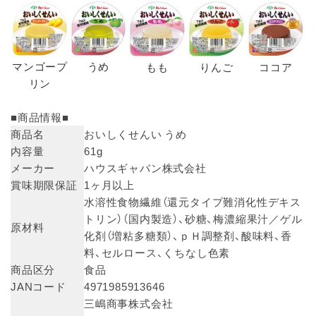
マンゴープ
うめ
もも
りんご
ココア
リン
■商品情報■
商品名
おいしくせんい うめ
内容量
61g
メーカー
ハウスギャバン株式会社
賞味期限保証
1ヶ月以上
水溶性食物繊維（還元タイプ難消化性デキス
トリン）（国内製造）、砂糖、梅濃縮果汁／ゲル
原材料
化剤（増粘多糖類）、ｐＨ調整剤、酸味料、香
料、セルロース、くちなし色素
商品区分
食品
JANコード
4971985913646
三嶋商事株式会社