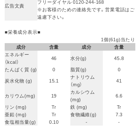
フリーダイヤル 0120-244-168
広告文責
※お客様のための連絡先です。営業電話はご
遠慮下さい。
■栄養成分表示■
1個(61g)当たり
成分
含量
成分
含量
エネルギー
46
水分(g)
45.8
（kcal）
たんぱく質 (g)
0
脂質(g)
0
ナトリウム
炭水化物 (g)
15.1
41
（mg）
カルシウム
カリウム(mg)
19
6.6
(mg)
リン (mg)
Tr
鉄 (mg)
Tr
亜鉛 (mg)
Tr
食物繊維(g)
7.3
食塩相当量(g)
0.10
-
-