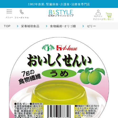
1982年創業、腎臓病食・介護食・治療食専門店
公式オンラインショップ
ログイン
メニュー
フリーダイヤル
マイページ
買い物かご
TOP
栄養補助食品
食物繊維・オリゴ糖
ゼリー