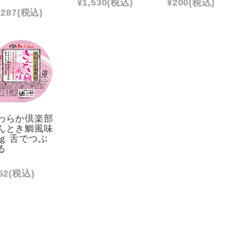
¥1,530
(税込)
¥200
(税込)
,287
(税込)
わらか倶楽部
んとき鯛風味
0ｇ 舌でつぶ
る
52
(税込)