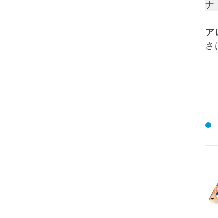
ナ
ア
さ