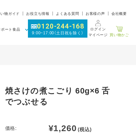
買い物ガイド
お役立ち情報
よくある質問
お客様の声
会社概要
0120-244-168
ログイン
サポート食品
9:00~17:00（土日祝を除く）
マイページ
買い物かご
焼さけの煮こごり 60g×6 舌
でつぶせる
¥1,260
価格:
(税込)