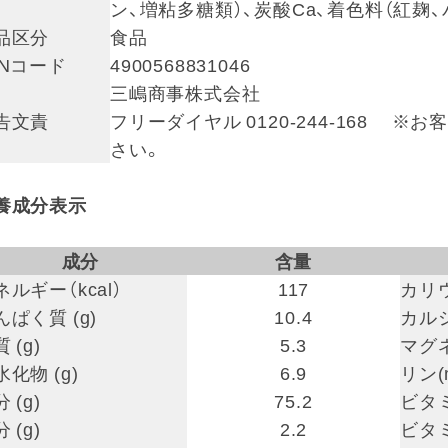
ン、増粘多糖類）、炭酸Ca、着色料（紅麹、
品区分
食品
ANコード
4900568831046
三嶋商事株式会社
告文責
フリーダイヤル 0120-244-168
さい。
養成分表示
成分
含量
ネルギー（kcal）
117
カリウ
んぱく質 (g)
10.4
カルシ
 (g)
5.3
マグネ
水化物 (g)
6.9
リン(
 (g)
75.2
ビタミ
 (g)
2.2
ビタミ