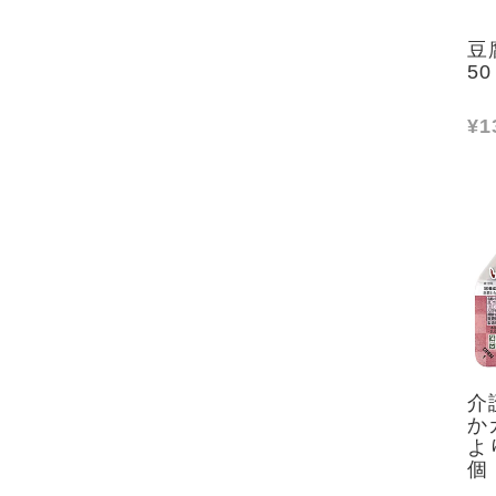
豆
5
¥1
介
か
よ
個