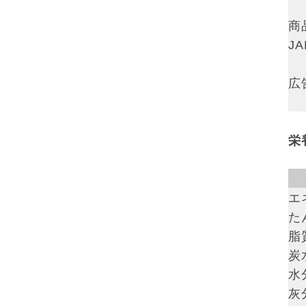
商
J
広
栄
エ
た
脂質
炭
水分
灰分