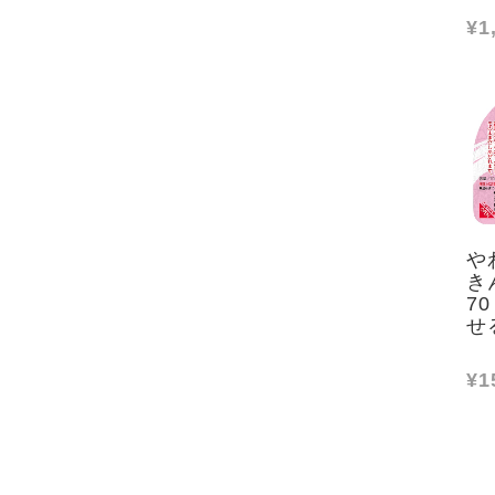
¥1
や
き
7
せ
¥1