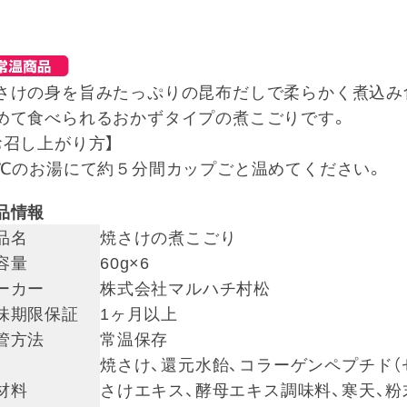
さけの身を旨みたっぷりの昆布だしで柔らかく煮込み
めて食べられるおかずタイプの煮こごりです。
お召し上がり方】
0℃のお湯にて約５分間カップごと温めてください。
品情報
品名
焼さけの煮こごり
容量
60g×6
ーカー
株式会社マルハチ村松
味期限保証
1ヶ月以上
管方法
常温保存
焼さけ、還元水飴、コラーゲンペプチド（
材料
さけエキス、酵母エキス調味料、寒天、粉