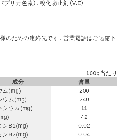
パプリカ色素）、酸化防止剤（V.E）
 ※お客様のための連絡先です。営業電話はご遠慮下
100g当たり
成分
含量
ム(mg)
200
ウム(mg)
240
シウム(mg)
11
mg)
42
ンB1(mg)
0.02
ンB2(mg)
0.04