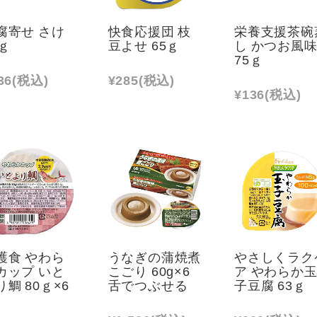
腐寄せ さけ
快食応援団 枝
栄養支援茶碗
0ｇ
豆よせ 65ｇ
し かつお風
75ｇ
36
(税込)
¥285
(税込)
¥136
(税込)
護食 やわら
うなぎの蒲焼煮
やさしくラク
カップ いと
こごり 60g×6
ア やわらか
り鯛 80ｇ×6
舌でつぶせる
子豆腐 63ｇ