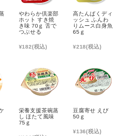
蒸
やわらか倶楽部
高たんぱくディ
味
ホット すき焼
ッシュ ふんわ
き味 70ｇ 舌で
りムース白身魚
つぶせる
65ｇ
¥182
(税込)
¥218
(税込)
ケ
栄養支援茶碗蒸
豆腐寄せ えび
玉
し ほたて風味
50ｇ
75ｇ
¥136
(税込)