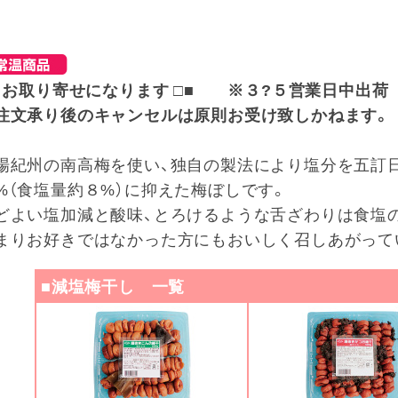
□ お取り寄せになります □■ ※３?５営業日中出荷
注文承り後のキャンセルは原則お受け致しかねます。
場紀州の南高梅を使い、独自の製法により塩分を五訂日
%（食塩量約８%）に抑えた梅ぼしです。
どよい塩加減と酸味、とろけるような舌ざわりは食塩
まりお好きではなかった方にもおいしく召しあがって
■減塩梅干し 一覧