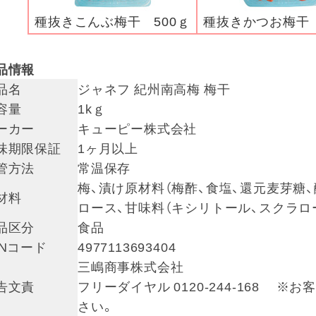
種抜きこんぶ梅干 500ｇ
種抜きかつお梅干 
品情報
品名
ジャネフ 紀州南高梅 梅干
容量
1kｇ
ーカー
キューピー株式会社
味期限保証
1ヶ月以上
管方法
常温保存
梅、漬け原材料（梅酢、食塩、還元麦芽糖、
材料
ロース、甘味料（キシリトール、スクラロ
品区分
食品
ANコード
4977113693404
三嶋商事株式会社
告文責
フリーダイヤル 0120-244-168
さい。