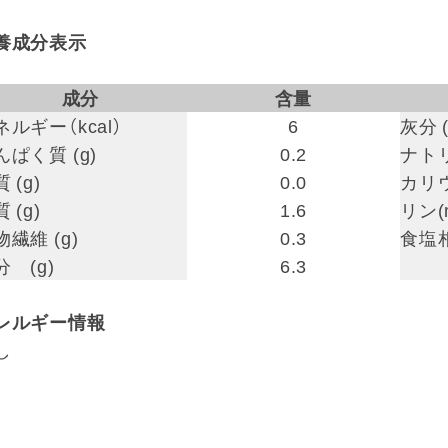
養成分表示
成分
含量
ネルギー（kcal）
6
灰分 (
んぱく質 (g)
0.2
ナトリ
 (g)
0.0
カリウ
 (g)
1.6
リン(
物繊維 (g)
0.3
食塩相
分 (g)
6.3
レルギー情報
し