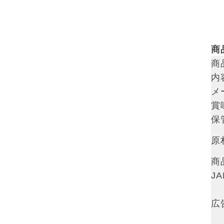
商
商
内
メ
賞
保
原
商
J
広