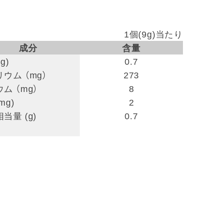
1個(9g)当たり
成分
含量
g)
0.7
ウム （mg）
273
ム （mg）
8
mg)
2
当量 (g)
0.7