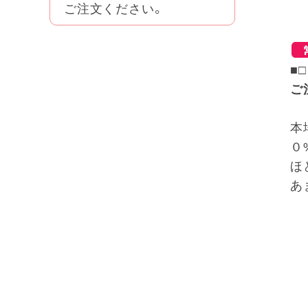
ご注文ください。
■
ご
本
０
ほ
あ