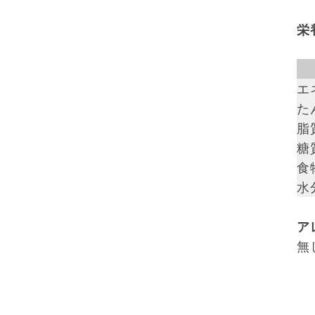
栄
エ
た
脂質
糖質
食
水
ア
無