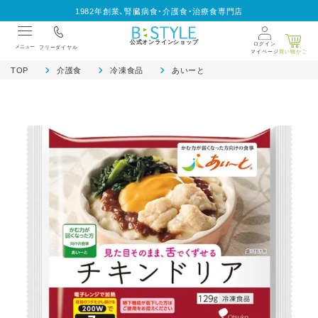
1982年創業、腎臓病食・介護食・治療食専門店
公式オンラインショップ
ログイン
メニュー
フリーダイヤル
マイページ
買い物かご
TOP
介護食
冷凍食品
あいーと