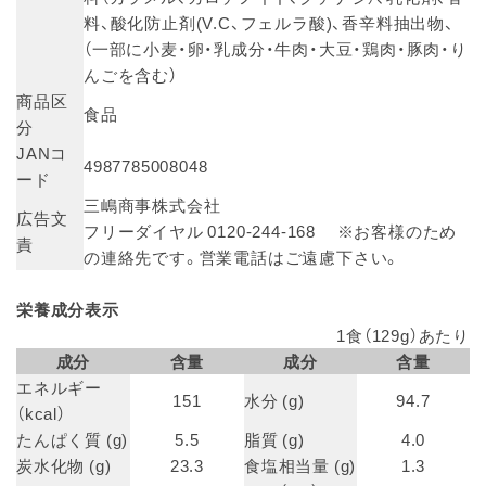
料、酸化防止剤(V.C、フェルラ酸)、香辛料抽出物、
（一部に小麦・卵・乳成分・牛肉・大豆・鶏肉・豚肉・り
んごを含む）
商品区
食品
分
JANコ
4987785008048
ード
三嶋商事株式会社
広告文
フリーダイヤル 0120-244-168 ※お客様のため
責
の連絡先です。営業電話はご遠慮下さい。
栄養成分表示
1食（129g）あたり
成分
含量
成分
含量
エネルギー
151
水分 (g)
94.7
（kcal）
たんぱく質 (g)
5.5
脂質 (g)
4.0
炭水化物 (g)
23.3
食塩相当量 (g)
1.3