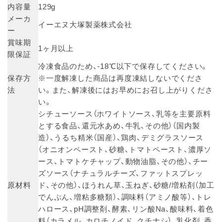
内容量
129g
メーカ
イーエヌ大塚製薬株式会社
ー
賞味期
1ヶ月以上
限保証
冷凍食品のため、-18℃以下で保存してください。
保存方
※一度解凍した商品は再度凍結しないでくださ
法
い。また、解凍後にはお早めにお召し上がりくださ
い。
シチューソース（ホワイトソース、乳等を主要原料
とする食品、還元水あめ、牛乳、その他）（国内製
造）、うるち精米（国産）、鶏肉、デミグラスソース
（オニオンペースト、砂糖、トマトペースト、濃厚ソ
ース、トマトケチャップ、動物油脂、その他）、チー
ズソース（ナチュラルチーズ、ファットスプレッ
原材料
ド、その他）、ほうれん草、玉ねぎ、砂糖/増粘剤（加工
でんぷん、増粘多糖類）、調味料（アミノ酸等）、トレ
ハロース、pH調整剤、酵素、リン酸Na、酸味料、着色
料（カラメル、カロチノイド、クチナシ）、乳化剤、香