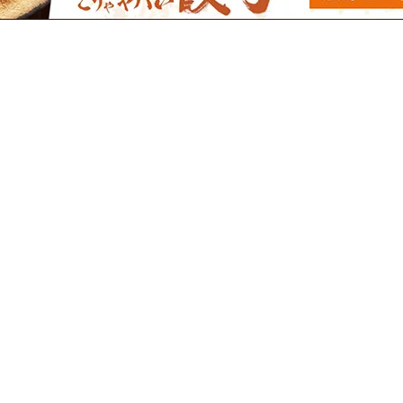
このカテゴリーの人気商品
たんぱく
FORICA しょうゆラー
たんぱ
ティタイ
メン 72.2g
くサポ
カレー 
¥195
(税込)
ぱく食
人気商品/腎臓病食/低たんぱ
く/低タンパク/レトルト/ラー