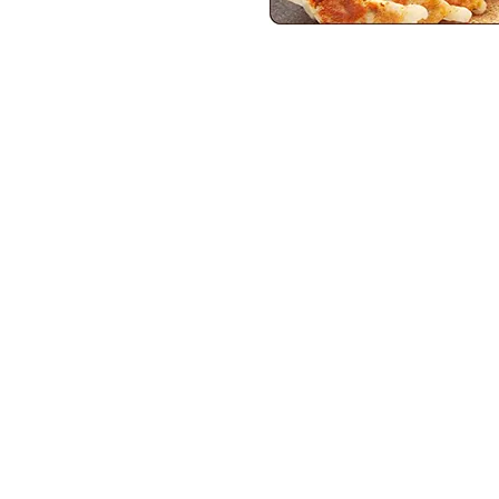
FORICA ソース焼きそ
アプロテン 
ば 107.8ｇ
調整 スパゲ
プ 490g
¥240
(税込)
¥1,395
(税込)
人気商品/マルちゃん/腎臓病
食/低たんぱく/ラーメン/麺