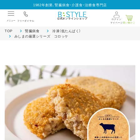
1982年創業、腎臓病食・介護食・治療食専門店
公式オンラインショップ
ログイン
メニュー
フリーダイヤル
マイページ
買い物かご
TOP
腎臓病食
冷凍（低たんぱく）
みしまの厳選シリーズ コロッケ