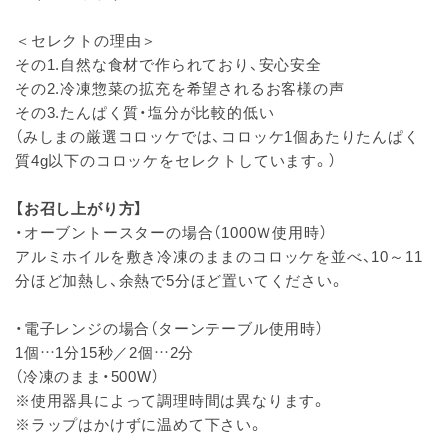
＜セレクトの理由＞
その1.自然な食材で作られており、安心安全
その2.冷凍惣菜の拡充を希望されるお客様の声
その3.たんぱく質・塩分が比較的低い
（みしまの厳選コロッケでは、コロッケ1個あたりたんぱく
質4g以下のコロッケをセレクトしています。）
【お召し上がり方】
・オーブントースターの場合（1000Ｗ使用時）
アルミホイルを敷き冷凍のままのコロッケを並べ、10～11
分ほど加熱し、余熱で5分ほど置いてください。
・電子レンジの場合（ターンテーブル使用時）
1個…1分15秒／2個…2分
（冷凍のまま・500W）
※使用器具によって調理時間は異なります。
※ラップはかけずに温めて下さい。