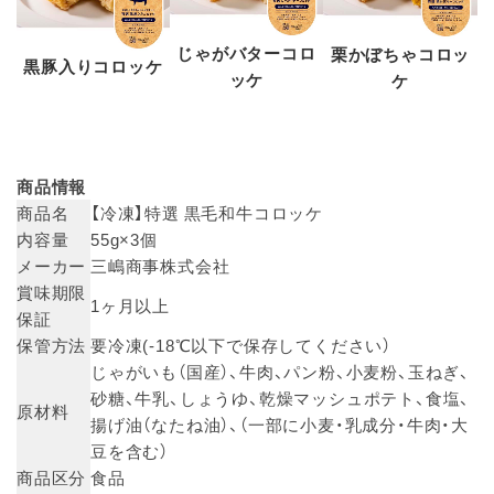
じゃがバターコロ
栗かぼちゃコロッ
黒豚入りコロッケ
ッケ
ケ
商品情報
商品名
【冷凍】特選 黒毛和牛コロッケ
内容量
55g×3個
メーカー
三嶋商事株式会社
賞味期限
1ヶ月以上
保証
保管方法
要冷凍(-18℃以下で保存してください）
じゃがいも（国産）、牛肉、パン粉、小麦粉、玉ねぎ、
砂糖、牛乳、しょうゆ、乾燥マッシュポテト、食塩、
原材料
揚げ油（なたね油）、（一部に小麦・乳成分・牛肉・大
豆を含む）
商品区分
食品