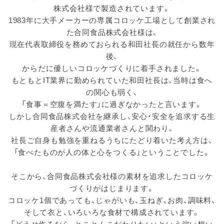
株式会社様で製造されています。
1983年に大手メーカーの専属コロッケ工場として創業され
た合同食品株式会社様は、
現在代表取締役を務めておられる和田社長の就任から数年
後、
からだに優しいコロッケづくりに着手されました。
もともとIT業界に勤められていた和田社長は、当時は食へ
の関心も弱く、
「食事＝空腹を満たす」に過ぎなかったと言います。
しかし合同食品株式会社を継承し、安心・安全を追求する生
産者さんや流通業者さんと関わり、
社長ご自身も勉強を重ねるうちにたどり着いた考え方は、
「食べたものが人の体と心をつくる」ということでした。
そこから、合同食品株式会社様の素材を追求したコロッケ
づくりがはじまります。
コロッケ1個であっても、じゃがいも、玉ねぎ、お肉、調味料、
そして衣と、いろいろな食材で構成されています。
「どうせ作るなら、とことんこだわりたい」という強い想い