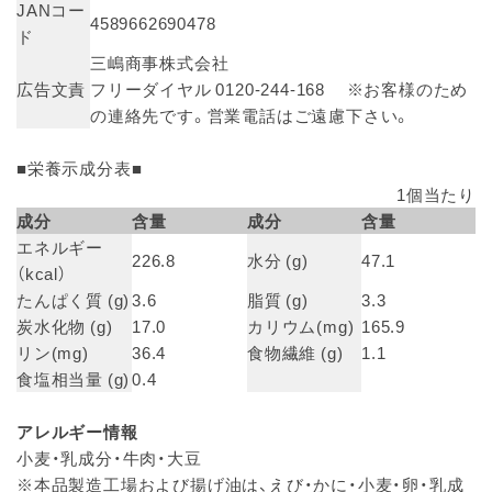
JANコー
4589662690478
ド
三嶋商事株式会社
広告文責
フリーダイヤル 0120-244-168 ※お客様のため
の連絡先です。営業電話はご遠慮下さい。
■栄養示成分表■
1個当たり
成分
含量
成分
含量
エネルギー
226.8
水分 (g)
47.1
（kcal）
たんぱく質 (g)
3.6
脂質 (g)
3.3
炭水化物 (g)
17.0
カリウム(mg)
165.9
リン(mg)
36.4
食物繊維 (g)
1.1
食塩相当量 (g)
0.4
アレルギー情報
小麦・乳成分・牛肉・大豆
※本品製造工場および揚げ油は、えび・かに・小麦・卵・乳成