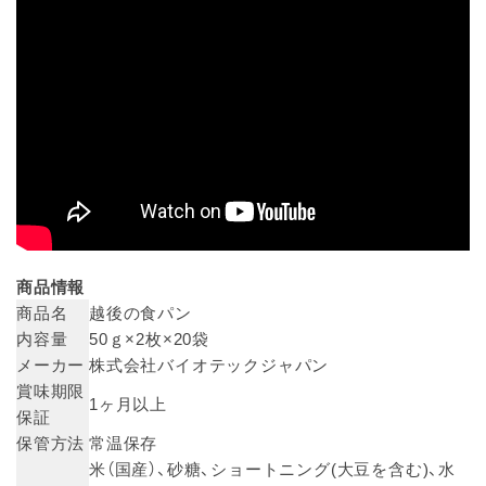
商品情報
商品名
越後の食パン
内容量
50ｇ×2枚×20袋
メーカー
株式会社バイオテックジャパン
賞味期限
1ヶ月以上
保証
保管方法
常温保存
米（国産）、砂糖、ショートニング(大豆を含む)、水