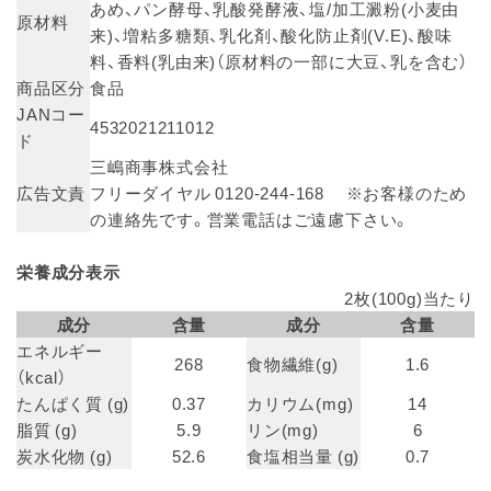
あめ、パン酵母、乳酸発酵液、塩/加工澱粉(小麦由
原材料
来)、増粘多糖類、乳化剤、酸化防止剤(V.E)、酸味
料、香料(乳由来)（原材料の一部に大豆、乳を含む）
商品区分
食品
JANコー
4532021211012
ド
三嶋商事株式会社
広告文責
フリーダイヤル 0120-244-168 ※お客様のため
の連絡先です。営業電話はご遠慮下さい。
栄養成分表示
2枚(100g)当たり
成分
含量
成分
含量
エネルギー
268
食物繊維(g)
1.6
（kcal）
たんぱく質 (g)
0.37
カリウム(mg)
14
脂質 (g)
5.9
リン(mg)
6
炭水化物 (g)
52.6
食塩相当量 (g)
0.7