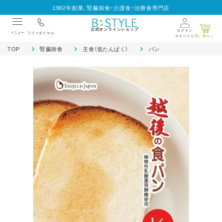
1982年創業、腎臓病食・介護食・治療食専門店
公式オンラインショップ
ログイン
メニュー
フリーダイヤル
マイページ
買い物かご
TOP
腎臓病食
主食（低たんぱく）
パン