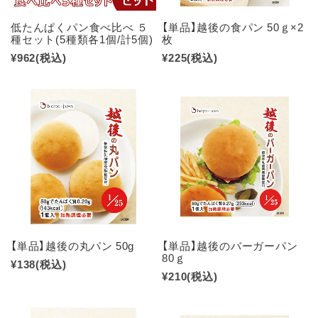
低たんぱくパン食べ比べ ５
【単品】越後の食パン 50ｇ×2
種セット(5種類各1個/計5個)
枚
¥962
(税込)
¥225
(税込)
【単品】越後の丸パン 50g
【単品】越後のバーガーパン
80ｇ
¥138
(税込)
¥210
(税込)