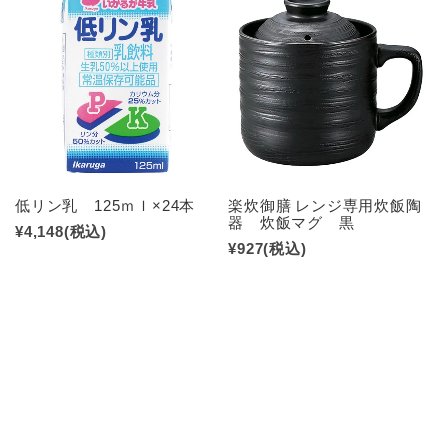
低リン乳 125ｍｌ×24本
楽炊御膳 レンジ専用炊飯陶
器 炊飯マグ 黒
¥4,148
(税込)
¥927
(税込)