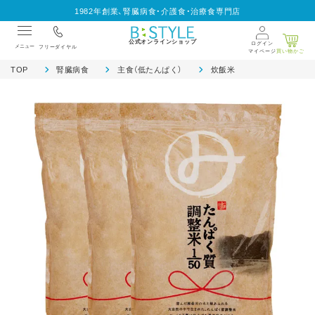
1982年創業、腎臓病食・介護食・治療食専門店
公式オンラインショップ
ログイン
メニュー
フリーダイヤル
マイページ
買い物かご
TOP
腎臓病食
主食（低たんぱく）
炊飯米