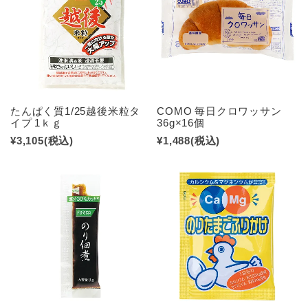
たんぱく質1/25越後米粒タ
COMO 毎日クロワッサン
イプ 1ｋｇ
36g×16個
¥3,105
(税込)
¥1,488
(税込)