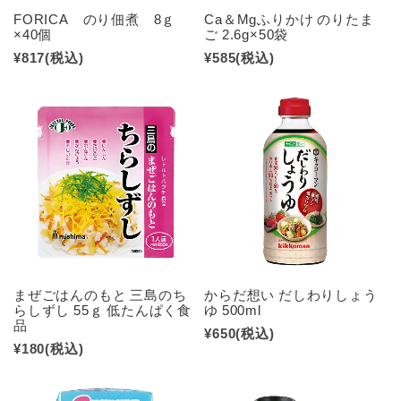
FORICA のり佃煮 8ｇ
Ca＆Mgふりかけ のりたま
×40個
ご 2.6g×50袋
¥817
(税込)
¥585
(税込)
まぜごはんのもと 三島のち
からだ想い だしわりしょう
らしずし 55ｇ 低たんぱく食
ゆ 500ml
品
¥650
(税込)
¥180
(税込)