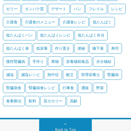
ゼリー
タンパク質
デザート
パン
フレイル
レシピ
介護食
介護食のメニュー
介護食レシピ
低たんぱく
低たんぱくパン
低たんぱくレシピ
低たんぱく弁当
低たんぱく食
低栄養
作り置き
便秘
嚥下食
寿司
慢性腎臓病
手作り
果物
栄養補助食品
水分補給
減塩
減塩レシピ
熱中症
献立
管理栄養士
腎臓病
腎臓病食
腎臓病食レシピ
行事食
通販
野菜
食事療法
飲料
高カロリー
高齢
Back to Top