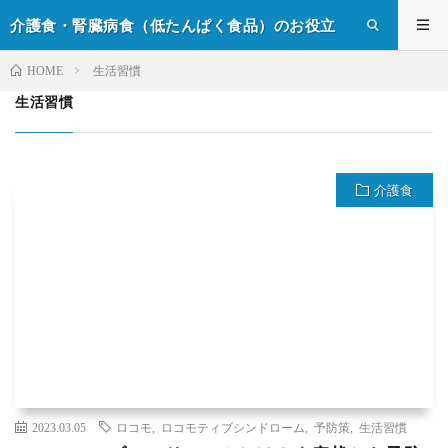
介護食・腎臓病食（低たんぱく食品）のお役立
ち情報
生活習慣
HOME
生活習慣
介護食
2023.03.05
ロコモ
,
ロコモティブシンドローム
,
予防策
,
生活習慣