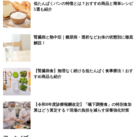
低たんぱくパンの特徴とは？おすすめ商品と簡単レシピ
5選も紹介
腎臓病と熱中症｜糖尿病・透析などお体の状態別に徹底
解説！
【腎臓病食】無理なく続ける低たんぱく食事療法！おす
すめ商品も紹介
【令和8年度診療報酬改定】「嚥下調整食」の特別食加
算はどう算定する？現場の負担を減らす栄養強化対策